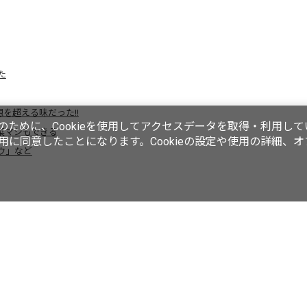
た
を超える味だった!!
ために、Cookieを使用してアクセスデータを取得・利用して
菜マシもできる
使用に同意したことになります。Cookieの設定や使用の詳細、
ウ」など
動画／生放送
ラーメンWalkerムック
ラーメンWalkerキッチン