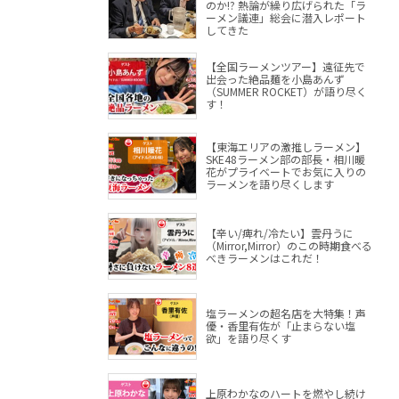
のか!? 熱論が繰り広げられた「ラ
ーメン議連」総会に潜入レポート
してきた
【全国ラーメンツアー】遠征先で
出会った絶品麺を小島あんず
（SUMMER ROCKET）が語り尽く
す！
【東海エリアの激推しラーメン】
SKE48ラーメン部の部長・相川暖
花がプライベートでお気に入りの
ラーメンを語り尽くします
【辛い/痺れ/冷たい】雲丹うに
（Mirror,Mirror）のこの時期食べる
べきラーメンはこれだ！
塩ラーメンの超名店を大特集！声
優・香里有佐が「止まらない塩
欲」を語り尽くす
上原わかなのハートを燃やし続け