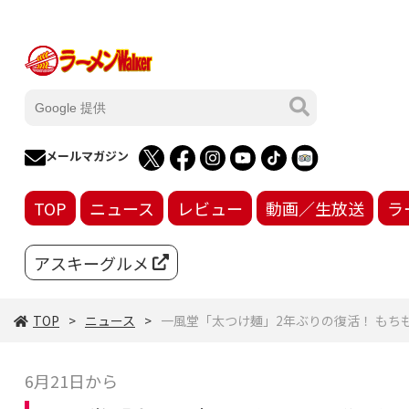
メールマガジン
TOP
ニュース
レビュー
動画／生放送
ラ
アスキーグルメ
TOP
ニュース
一風堂「太つけ麺」2年ぶりの復活！ もち
6月21日から