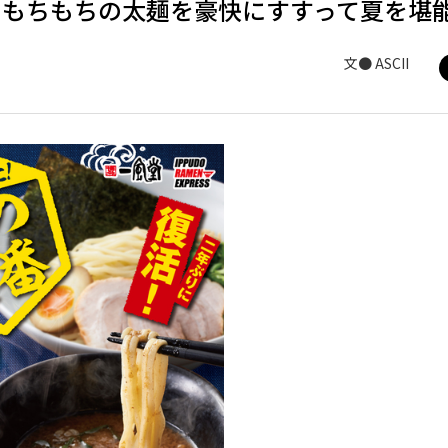
 もちもちの太麺を豪快にすすって夏を堪
文● ASCII