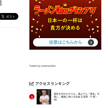
能
Tweets by ramenwalker
アクセスランキング
直系を外れながらも、誰よりも「家系」を
愛し、躍進し続ける名店 王道家（千葉・
柏）