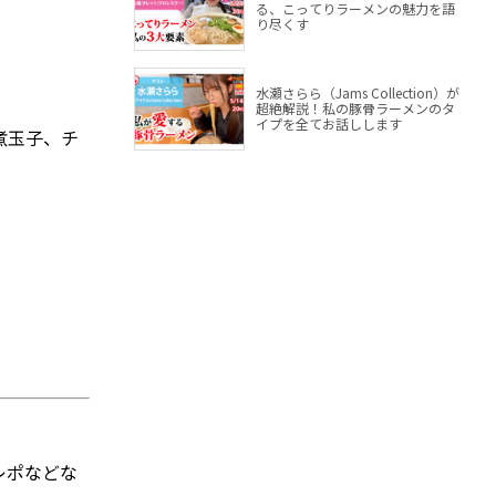
る、こってりラーメンの魅力を語
り尽くす
水瀬さらら（Jams Collection）が
超絶解説！私の豚骨ラーメンのタ
イプを全てお話しします
煮玉子、チ
レポなどな