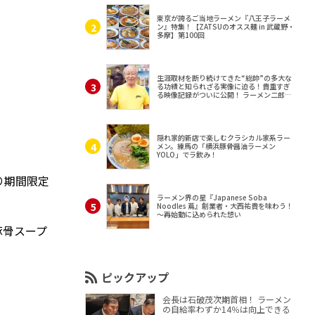
東京が誇るご当地ラーメン『八王子ラーメ
ン』特集！【ZATSUのオスス麺 in 武蔵野・
多摩】第100回
生涯取材を断り続けてきた“総帥”の多大な
る功績と知られざる実像に迫る！貴重すぎ
る映像記録がついに公開！ ラーメン二郎
（東京・三田）
隠れ家的新店で楽しむクラシカル家系ラー
メン。練馬の「横浜豚骨醤油ラーメン
YOLO」でラ飲み！
より期間限定
ラーメン界の星『Japanese Soba
Noodles 蔦』創業者・大西祐貴を味わう！
～再始動に込められた想い
豚骨スープ
ピックアップ
会長は石破茂次期首相！ ラーメン
の自給率わずか14％は向上できる