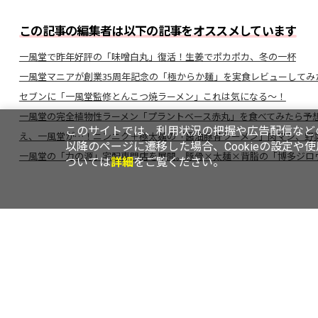
この記事の編集者は以下の記事をオススメしています
一風堂で昨年好評の「味噌白丸」復活！生姜でポカポカ、冬の一杯
一風堂マニアが創業35周年記念の「極からか麺」を実食レビューしてみ
セブンに「一風堂監修とんこつ焼ラーメン」これは気になる～！
一風堂の完全植物性ラーメン「プラントベース赤丸」を食べてみたら予想
このサイトでは、利用状況の把握や広告配信などの
え、一風堂が…！ニンニク＋極太麺の「醤油豚骨ラーメン」肉マシ、野
以降のページに遷移した場合、Cookieの設定や
一風堂の「力の源」宅配専門店を展開。豚骨×太麺×背脂の「博多ジロ
ついては
詳細
をご覧ください。
TOP
ニュース
レビュー