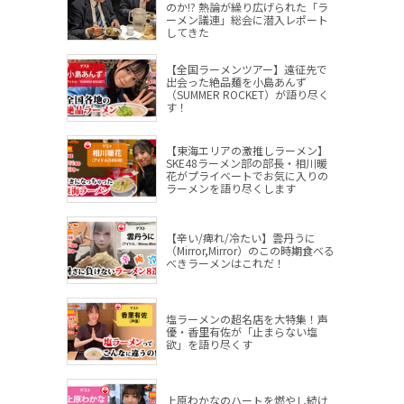
のか!? 熱論が繰り広げられた「ラ
ーメン議連」総会に潜入レポート
してきた
【全国ラーメンツアー】遠征先で
出会った絶品麺を小島あんず
（SUMMER ROCKET）が語り尽く
す！
【東海エリアの激推しラーメン】
SKE48ラーメン部の部長・相川暖
花がプライベートでお気に入りの
ラーメンを語り尽くします
【辛い/痺れ/冷たい】雲丹うに
（Mirror,Mirror）のこの時期食べる
べきラーメンはこれだ！
塩ラーメンの超名店を大特集！声
優・香里有佐が「止まらない塩
欲」を語り尽くす
上原わかなのハートを燃やし続け