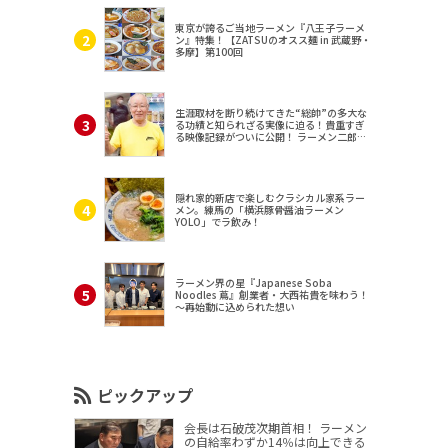
東京が誇るご当地ラーメン『八王子ラーメ
ン』特集！【ZATSUのオスス麺 in 武蔵野・
多摩】第100回
生涯取材を断り続けてきた“総帥”の多大な
る功績と知られざる実像に迫る！貴重すぎ
る映像記録がついに公開！ ラーメン二郎
（東京・三田）
隠れ家的新店で楽しむクラシカル家系ラー
メン。練馬の「横浜豚骨醤油ラーメン
YOLO」でラ飲み！
ラーメン界の星『Japanese Soba
Noodles 蔦』創業者・大西祐貴を味わう！
～再始動に込められた想い
ピックアップ
会長は石破茂次期首相！ ラーメン
の自給率わずか14％は向上できる