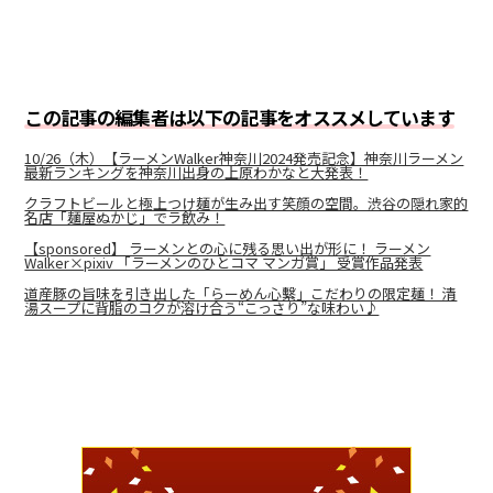
この記事の編集者は以下の記事をオススメしています
10/26（木）【ラーメンWalker神奈川2024発売記念】神奈川ラーメン
最新ランキングを神奈川出身の上原わかなと大発表！
クラフトビールと極上つけ麺が生み出す笑顔の空間。渋谷の隠れ家的
名店「麺屋ぬかじ」でラ飲み！
【sponsored】 ラーメンとの心に残る思い出が形に！ ラーメン
Walker×pixiv 「ラーメンのひとコマ マンガ賞」 受賞作品発表
道産豚の旨味を引き出した「らーめん心繫」こだわりの限定麺！ 清
湯スープに背脂のコクが溶け合う“こっさり”な味わい♪