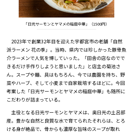
「日光サーモンとヤマメの稲庭中華」（1500円）
2023年で創業32年目を迎えた宇都宮市の老舗「自然
派ラーメン 花の季」。当時、県内では珍しかった豚骨魚
介ラーメンで人気を博していった。「田舎の店なのでで
きるだけ手作りしようと思いました」と店主の菊池さ
ん。スープや麺、具はもちろん、今では農園を持ち、野
菜やハーブ、そして小麦まで自家栽培するほどに。今回
考案した「日光サーモンとヤマメの稲庭中華」も随所に
こだわりが詰まっている。
主役となる日光サーモンとヤマメは、奥日光の土呂部
産。豊かな自然と良質な水で育てられたそれらは、とろ
ける身が絶品で、骨からも濃厚な旨味のスープが取れ