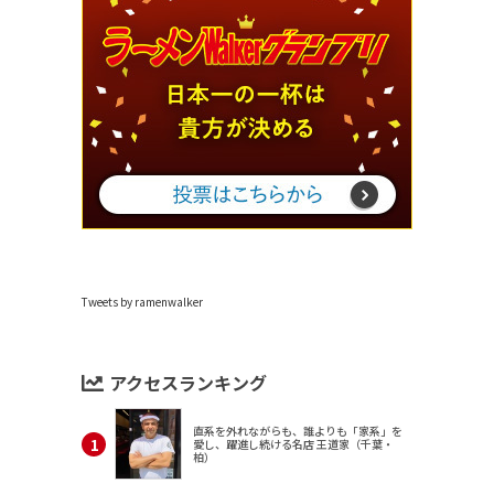
Tweets by ramenwalker
アクセスランキング
直系を外れながらも、誰よりも「家系」を
愛し、躍進し続ける名店 王道家（千葉・
柏）