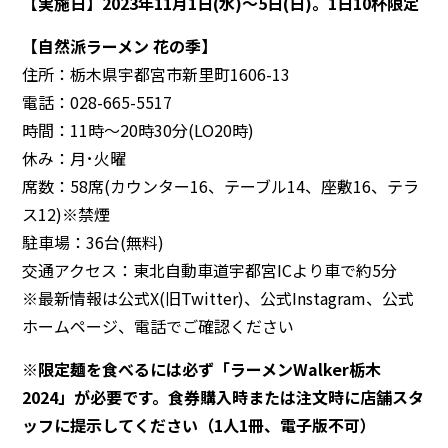
【実施日】2023年11月1日(水)～5日(日)。1日10杯限定
【自然派ラーメン 花の季】
住所：栃木県宇都宮市新里町1606-13
電話：028-665-5517
時間：11時～20時30分(LO20時)
休み：月･火曜
席数：58席(カウンター16、テーブル14、座敷16、テラ
ス12)※禁煙
駐車場：36台(無料)
交通アクセス：東北自動車道宇都宮ICより車で約5分
※最新情報は公式X(旧Twitter)、公式Instagram、公式
ホームページ、電話でご確認ください
※限定麺を食べるには必ず「ラーメンWalker栃木
2024」が必要です。食券購入時または注文時に店舗スタ
ッフに提示してください（1人1冊、電子版不可）