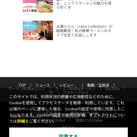
る、こってりラーメンの魅力を語
り尽くす
水瀬さらら（Jams Collection）が
超絶解説！私の豚骨ラーメンのタ
イプを全てお話しします
TOP
ニュース
レビュー
動画／生放送
ラーメンWalkerムック
ラーメンWalkerキッチン
YouTube
TV
アスキーグルメ
このサイトでは、利用状況の把握や広告配信などのために、
Cookieを使用してアクセスデータを取得・利用しています。これ
以降のページに遷移した場合、Cookieの設定や使用に同意したこ
エリアLOVEWalker
横浜LOVEWalker
とになります。Cookieの設定や使用の詳細、オプトアウトについ
西新宿LOVEWalker
夜景LOVEWalker
九州LOVEWalker
丸の内LOVEWalker
戦国LOVEWalker
ては
詳細
をご覧ください。
ASCII.jp
同意する
サイトポリシー
プライバシーポリシー
運営会社