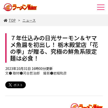
TOP
ニュース
７年仕込みの日光サーモン＆ヤマ
メ魚醤を初出し！ 栃木殿堂店「花
の季」が贈る、究極の鮮魚系限定
麺は必食！
2023年10月31日 16時00分更新
文● 取材●河合哲治郎 撮影●岩堀和彦