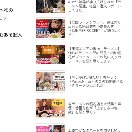
のか!? 熱論が繰り広げられた「ラ
ーメン議連」総会に潜入レポート
本物の一
してきた
ます。
【全国ラーメンツアー】遠征先で
出会った絶品麺を小島あんず
（SUMMER ROCKET）が語り尽く
もある超人
す！
【東海エリアの激推しラーメン】
SKE48ラーメン部の部長・相川暖
花がプライベートでお気に入りの
ラーメンを語り尽くします
【辛い/痺れ/冷たい】雲丹うに
（Mirror,Mirror）のこの時期食べる
べきラーメンはこれだ！
塩ラーメンの超名店を大特集！声
優・香里有佐が「止まらない塩
欲」を語り尽くす
上原わかなのハートを燃やし続け