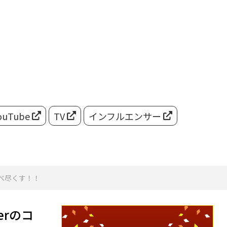
ouTube
TV
インフルエンサー
食べ尽くす！！
erのコ