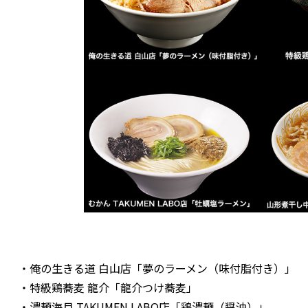
・俺の生きる道 白山店「夢のラーメン（味付脂付き）」
・特級鶏蕎麦 龍介「龍介つけ蕎麦」
・濃麺海月 TAKUMEN LABO店「鶏濃麺（醤油）」