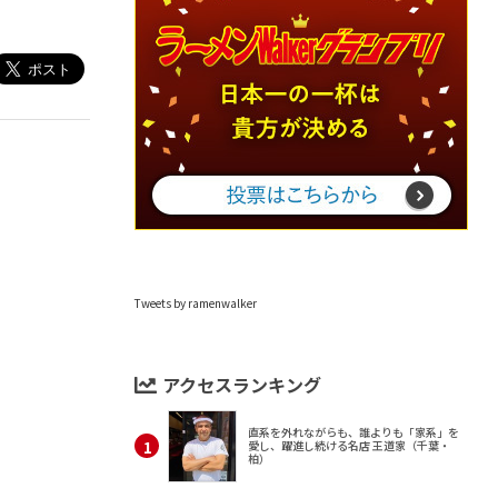
Tweets by ramenwalker
アクセスランキング
直系を外れながらも、誰よりも「家系」を
愛し、躍進し続ける名店 王道家（千葉・
柏）