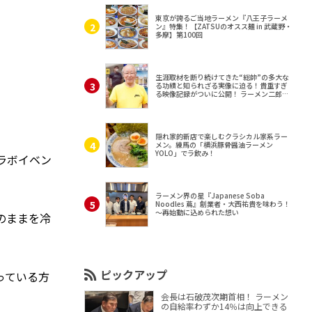
東京が誇るご当地ラーメン『八王子ラーメ
ン』特集！【ZATSUのオスス麺 in 武蔵野・
多摩】第100回
生涯取材を断り続けてきた“総帥”の多大な
る功績と知られざる実像に迫る！貴重すぎ
る映像記録がついに公開！ ラーメン二郎
（東京・三田）
隠れ家的新店で楽しむクラシカル家系ラー
メン。練馬の「横浜豚骨醤油ラーメン
YOLO」でラ飲み！
ラボイベン
ラーメン界の星『Japanese Soba
Noodles 蔦』創業者・大西祐貴を味わう！
～再始動に込められた想い
のままを冷
ピックアップ
っている方
会長は石破茂次期首相！ ラーメン
の自給率わずか14％は向上できる