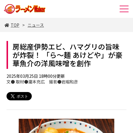
TOP
ニュース
房総産伊勢エビ、ハマグリの旨味
が炸裂！ 「ら～麺 あけどや」が豪
華魚介の洋風味噌を創作
2025年03月25日 18時00分更新
文● 取材●瀧本充広 撮影●岩堀和彦