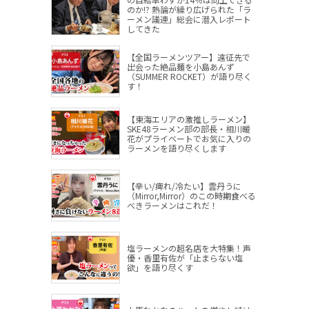
のか!? 熱論が繰り広げられた「ラ
ーメン議連」総会に潜入レポート
してきた
【全国ラーメンツアー】遠征先で
出会った絶品麺を小島あんず
（SUMMER ROCKET）が語り尽く
す！
【東海エリアの激推しラーメン】
SKE48ラーメン部の部長・相川暖
花がプライベートでお気に入りの
ラーメンを語り尽くします
【辛い/痺れ/冷たい】雲丹うに
（Mirror,Mirror）のこの時期食べる
べきラーメンはこれだ！
塩ラーメンの超名店を大特集！声
優・香里有佐が「止まらない塩
欲」を語り尽くす