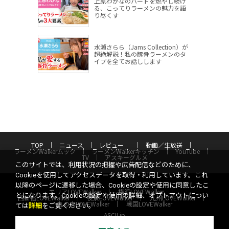
上原わかなのハートを燃やし続け
る、こってりラーメンの魅力を語
り尽くす
水瀬さらら（Jams Collection）が
超絶解説！私の豚骨ラーメンのタ
イプを全てお話しします
TOP
ニュース
レビュー
動画／生放送
ラーメンWalkerムック
ラーメンWalkerキッチン
YouTube
TV
アスキーグルメ
このサイトでは、利用状況の把握や広告配信などのために、
Cookieを使用してアクセスデータを取得・利用しています。これ
以降のページに遷移した場合、Cookieの設定や使用に同意したこ
エリアLOVEWalker
横浜LOVEWalker
とになります。Cookieの設定や使用の詳細、オプトアウトについ
西新宿LOVEWalker
夜景LOVEWalker
九州LOVEWalker
丸の内LOVEWalker
戦国LOVEWalker
ては
詳細
をご覧ください。
ASCII.jp