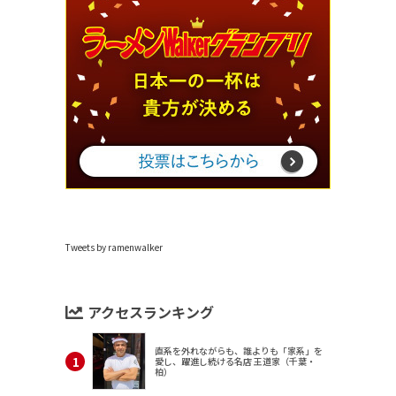
Tweets by ramenwalker
アクセスランキング
直系を外れながらも、誰よりも「家系」を
愛し、躍進し続ける名店 王道家（千葉・
柏）