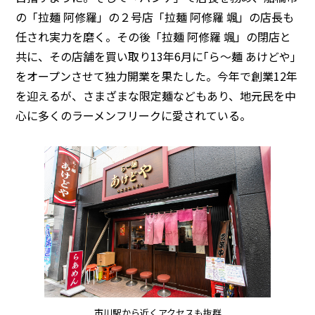
の「拉麺 阿修羅」の２号店「拉麺 阿修羅 颯」の店長も
任され実力を磨く。その後「拉麺 阿修羅 颯」の閉店と
共に、その店舗を買い取り13年6月に｢ら～麺 あけどや｣
をオープンさせて独力開業を果たした。今年で創業12年
を迎えるが、さまざまな限定麺などもあり、地元民を中
心に多くのラーメンフリークに愛されている。
市川駅から近くアクセスも抜群