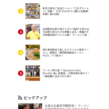
東京が誇るご当地ラーメン『八王子ラーメ
ン』特集！【ZATSUのオスス麺 in 武蔵野・
多摩】第100回
生涯取材を断り続けてきた“総帥”の多大な
る功績と知られざる実像に迫る！貴重すぎ
る映像記録がついに公開！ ラーメン二郎
（東京・三田）
隠れ家的新店で楽しむクラシカル家系ラー
メン。練馬の「横浜豚骨醤油ラーメン
YOLO」でラ飲み！
ラーメン界の星『Japanese Soba
Noodles 蔦』創業者・大西祐貴を味わう！
～再始動に込められた想い
ピックアップ
会長は石破茂次期首相！ ラーメン
の自給率わずか14％は向上できる