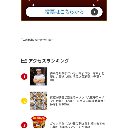
Tweets by ramenwalker
アクセスランキング
直系を外れながらも、誰よりも「家系」を
愛し、躍進し続ける名店 王道家（千葉・
柏）
東京が誇るご当地ラーメン『八王子ラーメ
ン』特集！【ZATSUのオスス麺 in 武蔵野・
多摩】第100回
ガッツリ食べたい日に刺さる！ 極太もちも
ち麺の「麺欲ハンター」が登場