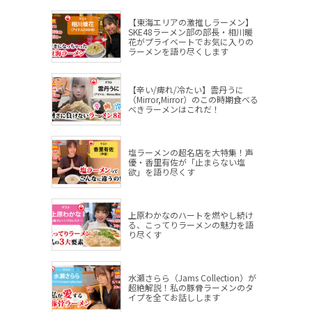
【東海エリアの激推しラーメン】
SKE48ラーメン部の部長・相川暖
花がプライベートでお気に入りの
ラーメンを語り尽くします
【辛い/痺れ/冷たい】雲丹うに
（Mirror,Mirror）のこの時期食べる
べきラーメンはこれだ！
塩ラーメンの超名店を大特集！声
優・香里有佐が「止まらない塩
欲」を語り尽くす
上原わかなのハートを燃やし続け
る、こってりラーメンの魅力を語
り尽くす
水瀬さらら（Jams Collection）が
超絶解説！私の豚骨ラーメンのタ
イプを全てお話しします