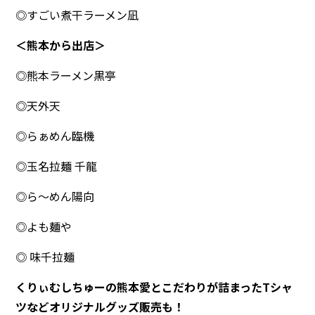
◎すごい煮干ラーメン凪
＜熊本から出店＞
◎熊本ラーメン黒亭
◎天外天
◎らぁめん臨機
◎玉名拉麺 千龍
◎ら～めん陽向
◎よも麺や
◎ 味千拉麺
くりぃむしちゅーの熊本愛とこだわりが詰まったTシャ
ツなどオリジナルグッズ販売も！