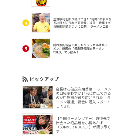
生涯取材を断り続けてきた“総帥”の多大な
る功績と知られざる実像に迫る！貴重すぎ
る映像記録がついに公開！ ラーメン二郎
（東京・三田）
隠れ家的新店で楽しむクラシカル家系ラー
メン。練馬の「横浜豚骨醤油ラーメン
YOLO」でラ飲み！
ピックアップ
会長は石破茂次期首相！ ラーメン
の自給率わずか14％は向上できる
のか!? 熱論が繰り広げられた「ラ
ーメン議連」総会に潜入レポート
してきた
【全国ラーメンツアー】遠征先で
出会った絶品麺を小島あんず
（SUMMER ROCKET）が語り尽く
す！