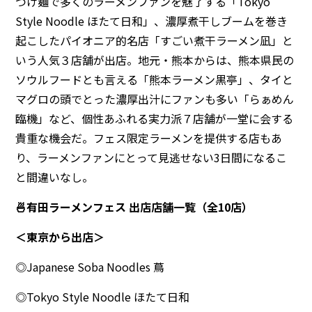
つけ麺で多くのラーメンファンを魅了する「Tokyo
Style Noodle ほたて日和」、濃厚煮干しブームを巻き
起こしたパイオニア的名店「すごい煮干ラーメン凪」と
いう人気３店舗が出店。地元・熊本からは、熊本県民の
ソウルフードとも言える「熊本ラーメン黒亭」、タイと
マグロの頭でとった濃厚出汁にファンも多い「らぁめん
臨機」など、個性あふれる実力派７店舗が一堂に会する
貴重な機会だ。フェス限定ラーメンを提供する店もあ
り、ラーメンファンにとって見逃せない3日間になるこ
と間違いなし。
🍜有田ラーメンフェス 出店店舗一覧（全10店）
＜東京から出店＞
◎Japanese Soba Noodles 蔦
◎Tokyo Style Noodle ほたて日和