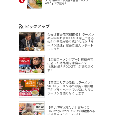
メン。練馬の「横浜豚骨醤油ラーメン
YOLO」でラ飲み！
ピックアップ
会長は石破茂次期首相！ ラーメン
の自給率わずか14％は向上できる
のか!? 熱論が繰り広げられた「ラ
ーメン議連」総会に潜入レポート
してきた
【全国ラーメンツアー】遠征先で
出会った絶品麺を小島あんず
（SUMMER ROCKET）が語り尽く
す！
【東海エリアの激推しラーメン】
SKE48ラーメン部の部長・相川暖
花がプライベートでお気に入りの
ラーメンを語り尽くします
【辛い/痺れ/冷たい】雲丹うに
（Mirror,Mirror）のこの時期食べる
べきラーメンはこれだ！