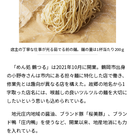
店主の丁寧な仕事が光る茹でる前の麺。麺の量は1杯当たり200ｇ
「めん処 鶴つる」は2021年10月に開業。鶴岡市出身
の小野寺さんは市内にある担々麺に特化した店で働き、
修業先とは趣向が異なる店を構えた。故郷の地名から1
字取った店名には、喉越しの良いツルツルの麺を大切に
したいという思いも込められている。
地元庄内地域の醤油、ブランド豚「桜美豚」、ブラン
ド鴨「庄内鴨」を使うなど、開業以来、地産地消にも力
を入れている。