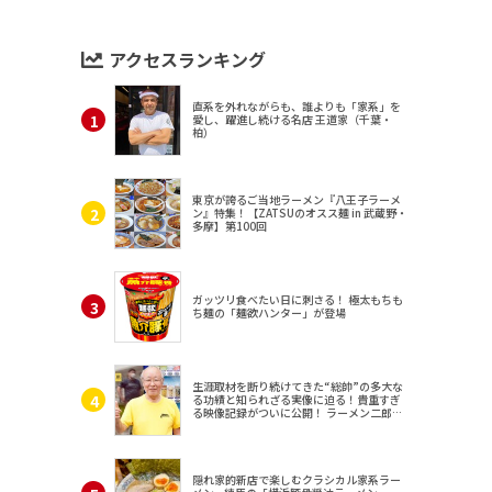
アクセスランキング
直系を外れながらも、誰よりも「家系」を
愛し、躍進し続ける名店 王道家（千葉・
柏）
東京が誇るご当地ラーメン『八王子ラーメ
ン』特集！【ZATSUのオスス麺 in 武蔵野・
多摩】第100回
ガッツリ食べたい日に刺さる！ 極太もちも
ち麺の「麺欲ハンター」が登場
生涯取材を断り続けてきた“総帥”の多大な
る功績と知られざる実像に迫る！貴重すぎ
る映像記録がついに公開！ ラーメン二郎
（東京・三田）
隠れ家的新店で楽しむクラシカル家系ラー