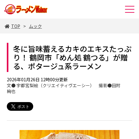
TOP
ムック
冬に旨味蓄えるカキのエキスたっぷ
り！ 鶴岡市「めん処 鶴つる」が贈
る、ポタージュ系ラーメン
2026年01月26日 12時00分更新
文● 宇都宮梨絵（クリエイティヴエーシー） 撮影●田附
絢也