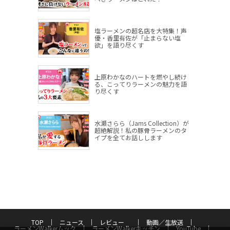
塩ラーメンの超名店を大特集！声
優・香里有佐が「止まらない塩
欲」を語り尽くす
上原わかなのハートを燃やし続け
る、こってりラーメンの魅力を語
り尽くす
水瀬さらら（Jams Collection）が
超絶解説！私の豚骨ラーメンのタ
イプを全てお話しします
TOP
ニュース
レビュー
動画／生放送
ラーメンWalkerムック
ラーメンWalkerキッチン
YouTube