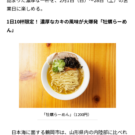
詰まった濃厚な一杯を、2月1日（日）〜28日（土）の営
業日に楽しめる。
1日10杯限定！ 濃厚なカキの風味が大爆発「牡蠣らーめ
ん」
｢牡蠣らーめん｣（1200円）
日本海に面する鶴岡市は、山形県内の内陸部に比べれ