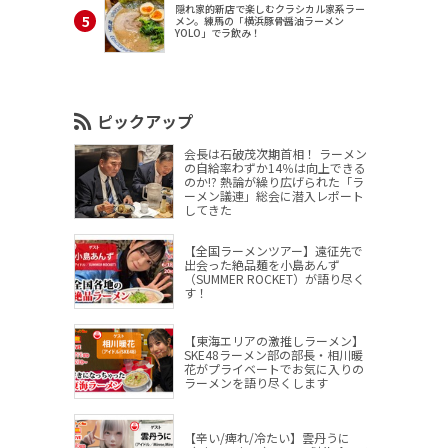
隠れ家的新店で楽しむクラシカル家系ラー
メン。練馬の「横浜豚骨醤油ラーメン
YOLO」でラ飲み！
ピックアップ
会長は石破茂次期首相！ ラーメン
の自給率わずか14％は向上できる
のか!? 熱論が繰り広げられた「ラ
ーメン議連」総会に潜入レポート
してきた
【全国ラーメンツアー】遠征先で
出会った絶品麺を小島あんず
（SUMMER ROCKET）が語り尽く
す！
【東海エリアの激推しラーメン】
SKE48ラーメン部の部長・相川暖
花がプライベートでお気に入りの
ラーメンを語り尽くします
【辛い/痺れ/冷たい】雲丹うに