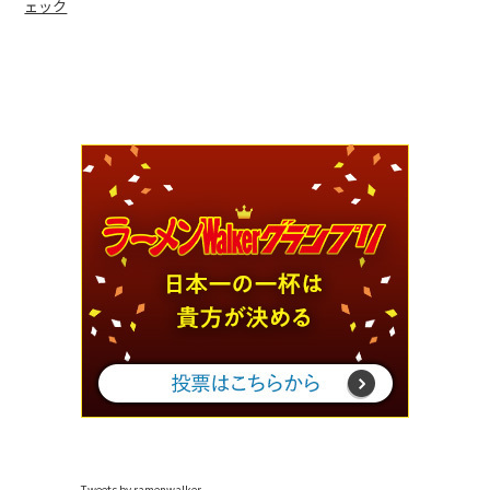
ェック
Tweets by ramenwalker