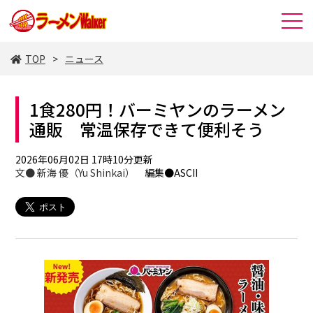
TOP
ニュース
1食280円！バーミヤンのラーメン
通販 常温保存できて便利そう
2026年06月02日 17時10分更新
文●
新海 優（Yu Shinkai）
編集●ASCII