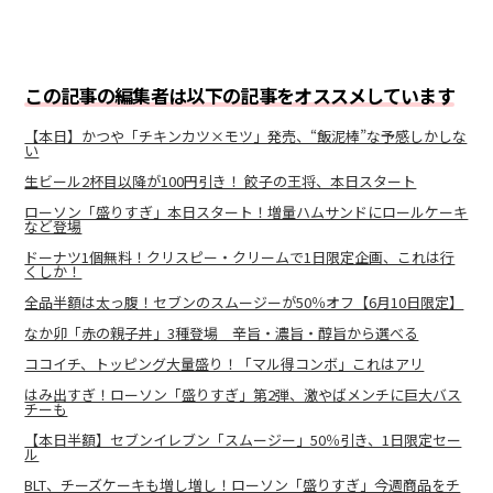
この記事の編集者は以下の記事をオススメしています
【本日】かつや「チキンカツ×モツ」発売、“飯泥棒”な予感しかしな
い
生ビール2杯目以降が100円引き！ 餃子の王将、本日スタート
ローソン「盛りすぎ」本日スタート！増量ハムサンドにロールケーキ
など登場
ドーナツ1個無料！クリスピー・クリームで1日限定企画、これは行
くしか！
全品半額は太っ腹！セブンのスムージーが50％オフ【6月10日限定】
なか卯「赤の親子丼」3種登場 辛旨・濃旨・醇旨から選べる
ココイチ、トッピング大量盛り！「マル得コンボ」これはアリ
はみ出すぎ！ローソン「盛りすぎ」第2弾、激やばメンチに巨大バス
チーも
【本日半額】セブンイレブン「スムージー」50％引き、1日限定セー
ル
BLT、チーズケーキも増し増し！ローソン「盛りすぎ」今週商品をチ