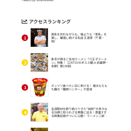
アクセスランキング
直系を外れながらも、誰よりも「家系」を
愛し、躍進し続ける名店 王道家（千葉・
柏）
東京が誇るご当地ラーメン『八王子ラーメ
ン』特集！【ZATSUのオスス麺 in 武蔵野・
多摩】第100回
ガッツリ食べたい日に刺さる！ 極太もちも
ち麺の「麺欲ハンター」が登場
生涯取材を断り続けてきた“総帥”の多大な
る功績と知られざる実像に迫る！貴重すぎ
る映像記録がついに公開！ ラーメン二郎
（東京・三田）