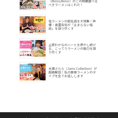
（Mirror,Mirror）のこの時期食べる
べきラーメンはこれだ！
塩ラーメンの超名店を大特集！声
優・香里有佐が「止まらない塩
欲」を語り尽くす
上原わかなのハートを燃やし続け
る、こってりラーメンの魅力を語
り尽くす
水瀬さらら（Jams Collection）が
超絶解説！私の豚骨ラーメンのタ
イプを全てお話しします