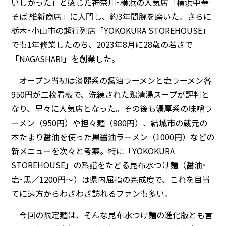
いしかった」と感じた神奈川･横浜の人気店「横浜中華
そば 維新商店」に入門し、約3年間腕を磨いた。さらに
栃木･小山市の超行列店「YOKOKURA STOREHOUSE」
でも1年修業したのち、2023年8月に28歳の若さで
「NAGASHARI」を創業した。
オープン当初は淡麗系の醤油ラーメンと塩ラーメン各
950円が二枚看板で、洗練された鶏清湯スープが評判と
なり、早々に人気店となった。その後も濃厚系の味噌ラ
ーメン（950円）や担々麺（980円）、結城市の蔵元の
本たまり醤油を使った黒醤油ラーメン（1000円）などの
新メニューを次々と考案。特に「YOKOKURA
STOREHOUSE」の系譜をたどる昆布水つけ麺（醤油･
塩･黒／1200円～）は県内屈指の完成度で、これを目当
てに遠方からわざわざ訪れるファンも多い。
今回の限定麺は、そんな昆布水つけ麺の進化版とも言