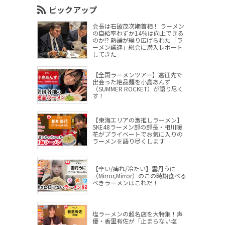
ピックアップ
会長は石破茂次期首相！ ラーメン
の自給率わずか14％は向上できる
のか!? 熱論が繰り広げられた「ラ
ーメン議連」総会に潜入レポート
してきた
【全国ラーメンツアー】遠征先で
出会った絶品麺を小島あんず
（SUMMER ROCKET）が語り尽く
す！
【東海エリアの激推しラーメン】
SKE48ラーメン部の部長・相川暖
花がプライベートでお気に入りの
ラーメンを語り尽くします
【辛い/痺れ/冷たい】雲丹うに
（Mirror,Mirror）のこの時期食べる
べきラーメンはこれだ！
塩ラーメンの超名店を大特集！声
優・香里有佐が「止まらない塩