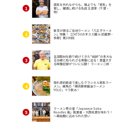
直系を外れながらも、誰よりも「家系」を
愛し、躍進し続ける名店 王道家（千葉・
柏）
東京が誇るご当地ラーメン『八王子ラーメ
ン』特集！【ZATSUのオスス麺 in 武蔵野・
多摩】第100回
生涯取材を断り続けてきた“総帥”の多大な
る功績と知られざる実像に迫る！貴重すぎ
る映像記録がついに公開！ ラーメン二郎
（東京・三田）
隠れ家的新店で楽しむクラシカル家系ラー
メン。練馬の「横浜豚骨醤油ラーメン
YOLO」でラ飲み！
ラーメン界の星『Japanese Soba
Noodles 蔦』創業者・大西祐貴を味わう！
～再始動に込められた想い