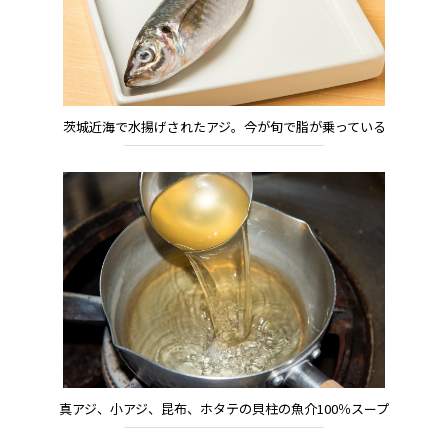
茨城近海で水揚げされたアジ。今が旬で脂が乗っている
真アジ、小アジ、昆布、ホタテの貝柱の魚介100％スープ