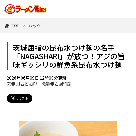
TOP
ムック
茨城屈指の昆布水つけ麺の名手
「NAGASHARI」が放つ！アジの旨
味ギッシリの鮮魚系昆布水つけ麺
2026年06月09日 12時00分更新
文● 河合哲治郎 撮影●岩堀和彦