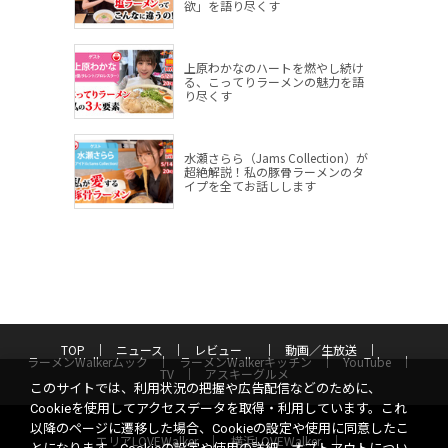
欲」を語り尽くす
上原わかなのハートを燃やし続け
る、こってりラーメンの魅力を語
り尽くす
水瀬さらら（Jams Collection）が
超絶解説！私の豚骨ラーメンのタ
イプを全てお話しします
TOP
ニュース
レビュー
動画／生放送
ラーメンWalkerムック
ラーメンWalkerキッチン
YouTube
TV
アスキーグルメ
このサイトでは、利用状況の把握や広告配信などのために、
Cookieを使用してアクセスデータを取得・利用しています。これ
以降のページに遷移した場合、Cookieの設定や使用に同意したこ
エリアLOVEWalker
横浜LOVEWalker