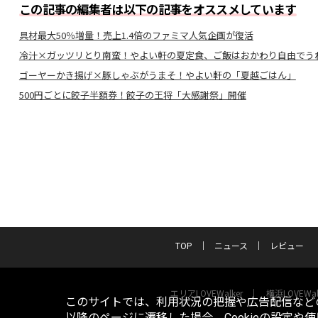
この記事の編集者は以下の記事をオススメしています
具材最大50％増量！売上1.4倍のファミマ人気企画が復活
冷汁×ガッツリとり南蛮！やよい軒の夏定食、ご飯はおかわり自由でう
ゴーヤーかき揚げ×豚しゃぶがうまそ！やよい軒の「夏越ごはん」
500円ごとに餃子半額券！餃子の王将「大感謝祭」開催
TOP
ニュース
レビュー
エリアLOVEWalker
横浜LOVEWal
このサイトでは、利用状況の把握や広告配信などの
以降のページに遷移した場合、Cookieの設定や