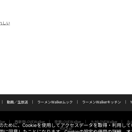
れしい
動画／生放送
ラーメンWalkerムック
ラーメンWalkerキッチン
ker
西新宿LOVEWalker
夜景LOVEWalker
九州LOVEWalker
丸の
ために、Cookieを使用してアクセスデータを取得・利用して
ASCII.jp
使用に同意したことになります。Cookieの設定や使用の詳細、