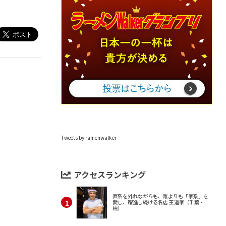
Tweets by ramenwalker
アクセスランキング
直系を外れながらも、誰よりも「家系」を
愛し、躍進し続ける名店 王道家（千葉・
柏）