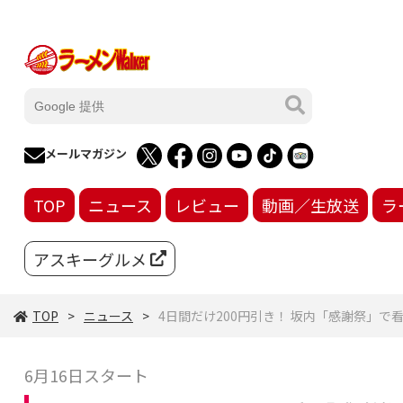
メールマガジン
TOP
ニュース
レビュー
動画／生放送
ラ
アスキーグルメ
TOP
ニュース
4日間だけ200円引き！ 坂内「感謝祭」で看
6月16日スタート