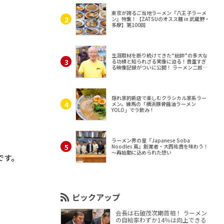
東京が誇るご当地ラーメン『八王子ラーメ
ン』特集！【ZATSUのオスス麺 in 武蔵野・
多摩】第100回
生涯取材を断り続けてきた“総帥”の多大な
る功績と知られざる実像に迫る！貴重すぎ
る映像記録がついに公開！ ラーメン二郎
（東京・三田）
隠れ家的新店で楽しむクラシカル家系ラー
メン。練馬の「横浜豚骨醤油ラーメン
YOLO」でラ飲み！
ラーメン界の星『Japanese Soba
Noodles 蔦』創業者・大西祐貴を味わう！
～再始動に込められた想い
です。
ピックアップ
会長は石破茂次期首相！ ラーメン
の自給率わずか14％は向上できる