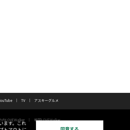
YouTube
TV
アスキーグルメ
内LOVEWalker
戦国LOVEWalker
います。これ
同意する
オプトアウトに