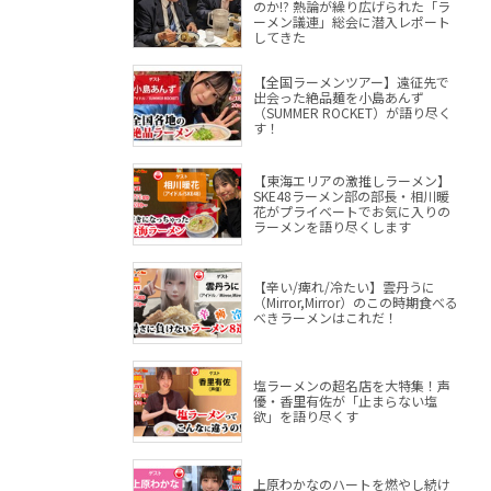
のか!? 熱論が繰り広げられた「ラ
ーメン議連」総会に潜入レポート
してきた
【全国ラーメンツアー】遠征先で
出会った絶品麺を小島あんず
（SUMMER ROCKET）が語り尽く
す！
【東海エリアの激推しラーメン】
SKE48ラーメン部の部長・相川暖
花がプライベートでお気に入りの
ラーメンを語り尽くします
【辛い/痺れ/冷たい】雲丹うに
（Mirror,Mirror）のこの時期食べる
べきラーメンはこれだ！
塩ラーメンの超名店を大特集！声
優・香里有佐が「止まらない塩
欲」を語り尽くす
上原わかなのハートを燃やし続け