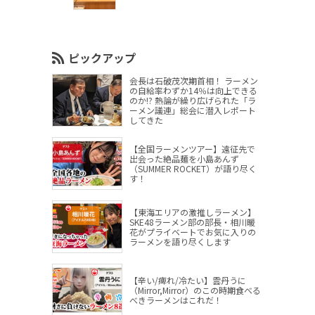
ピックアップ
会長は石破茂次期首相！ ラーメン
の自給率わずか14％は向上できる
のか!? 熱論が繰り広げられた「ラ
ーメン議連」総会に潜入レポート
してきた
【全国ラーメンツアー】遠征先で
出会った絶品麺を小島あんず
（SUMMER ROCKET）が語り尽く
す！
【東海エリアの激推しラーメン】
SKE48ラーメン部の部長・相川暖
花がプライベートでお気に入りの
ラーメンを語り尽くします
【辛い/痺れ/冷たい】雲丹うに
（Mirror,Mirror）のこの時期食べる
べきラーメンはこれだ！