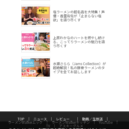
塩ラーメンの超名店を大特集！声
優・香里有佐が「止まらない塩
欲」を語り尽くす
上原わかなのハートを燃やし続け
る、こってりラーメンの魅力を語
り尽くす
水瀬さらら（Jams Collection）が
超絶解説！私の豚骨ラーメンのタ
イプを全てお話しします
TOP
ニュース
レビュー
動画／生放送
ラーメンWalkerムック
ラーメンWalkerキッチン
YouTube
TV
アスキーグルメ