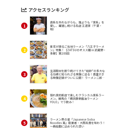
アクセスランキング
直系を外れながらも、誰よりも「家系」を
愛し、躍進し続ける名店 王道家（千葉・
柏）
東京が誇るご当地ラーメン『八王子ラーメ
ン』特集！【ZATSUのオスス麺 in 武蔵野・
多摩】第100回
生涯取材を断り続けてきた“総帥”の多大な
る功績と知られざる実像に迫る！貴重すぎ
る映像記録がついに公開！ ラーメン二郎
（東京・三田）
隠れ家的新店で楽しむクラシカル家系ラー
メン。練馬の「横浜豚骨醤油ラーメン
YOLO」でラ飲み！
ラーメン界の星『Japanese Soba
Noodles 蔦』創業者・大西祐貴を味わう！
～再始動に込められた想い