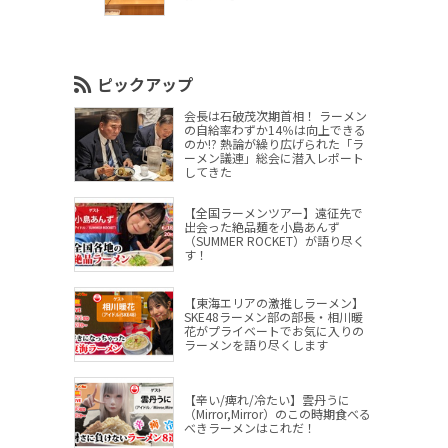
ピックアップ
会長は石破茂次期首相！ ラーメン
の自給率わずか14％は向上できる
のか!? 熱論が繰り広げられた「ラ
ーメン議連」総会に潜入レポート
してきた
【全国ラーメンツアー】遠征先で
出会った絶品麺を小島あんず
（SUMMER ROCKET）が語り尽く
す！
【東海エリアの激推しラーメン】
SKE48ラーメン部の部長・相川暖
花がプライベートでお気に入りの
ラーメンを語り尽くします
【辛い/痺れ/冷たい】雲丹うに
（Mirror,Mirror）のこの時期食べる
べきラーメンはこれだ！