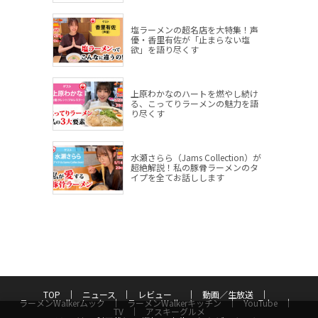
塩ラーメンの超名店を大特集！声
優・香里有佐が「止まらない塩
欲」を語り尽くす
上原わかなのハートを燃やし続け
る、こってりラーメンの魅力を語
り尽くす
水瀬さらら（Jams Collection）が
超絶解説！私の豚骨ラーメンのタ
イプを全てお話しします
TOP
ニュース
レビュー
動画／生放送
ラーメンWalkerムック
ラーメンWalkerキッチン
YouTube
TV
アスキーグルメ