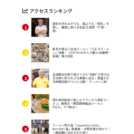
アクセスランキング
直系を外れながらも、誰よりも「家系」を
愛し、躍進し続ける名店 王道家（千葉・
柏）
東京が誇るご当地ラーメン『八王子ラーメ
ン』特集！【ZATSUのオスス麺 in 武蔵野・
多摩】第100回
生涯取材を断り続けてきた“総帥”の多大な
る功績と知られざる実像に迫る！貴重すぎ
る映像記録がついに公開！ ラーメン二郎
（東京・三田）
隠れ家的新店で楽しむクラシカル家系ラー
メン。練馬の「横浜豚骨醤油ラーメン
YOLO」でラ飲み！
ラーメン界の星『Japanese Soba
Noodles 蔦』創業者・大西祐貴を味わう！
～再始動に込められた想い