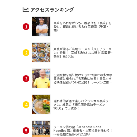
アクセスランキング
直系を外れながらも、誰よりも「家系」を
愛し、躍進し続ける名店 王道家（千葉・
柏）
東京が誇るご当地ラーメン『八王子ラーメ
ン』特集！【ZATSUのオスス麺 in 武蔵野・
多摩】第100回
生涯取材を断り続けてきた“総帥”の多大な
る功績と知られざる実像に迫る！貴重すぎ
る映像記録がついに公開！ ラーメン二郎
（東京・三田）
隠れ家的新店で楽しむクラシカル家系ラー
メン。練馬の「横浜豚骨醤油ラーメン
YOLO」でラ飲み！
ラーメン界の星『Japanese Soba
Noodles 蔦』創業者・大西祐貴を味わう！
～再始動に込められた想い