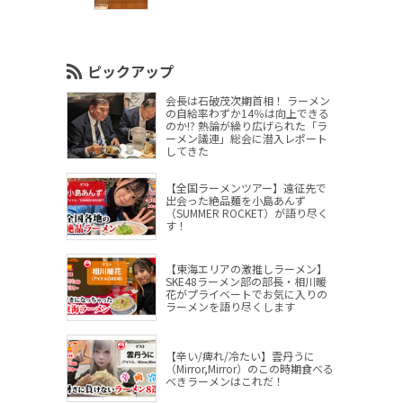
ピックアップ
会長は石破茂次期首相！ ラーメン
の自給率わずか14％は向上できる
のか!? 熱論が繰り広げられた「ラ
ーメン議連」総会に潜入レポート
してきた
【全国ラーメンツアー】遠征先で
出会った絶品麺を小島あんず
（SUMMER ROCKET）が語り尽く
す！
【東海エリアの激推しラーメン】
SKE48ラーメン部の部長・相川暖
花がプライベートでお気に入りの
ラーメンを語り尽くします
【辛い/痺れ/冷たい】雲丹うに
（Mirror,Mirror）のこの時期食べる
べきラーメンはこれだ！