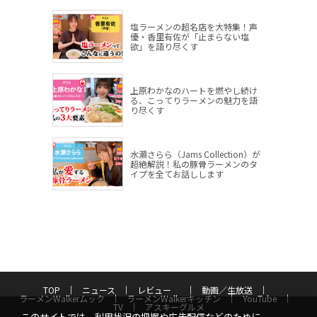
塩ラーメンの超名店を大特集！声
優・香里有佐が「止まらない塩
欲」を語り尽くす
上原わかなのハートを燃やし続け
る、こってりラーメンの魅力を語
り尽くす
水瀬さらら（Jams Collection）が
超絶解説！私の豚骨ラーメンのタ
イプを全てお話しします
TOP
ニュース
レビュー
動画／生放送
ラーメンWalkerムック
ラーメンWalkerキッチン
YouTube
TV
アスキーグルメ