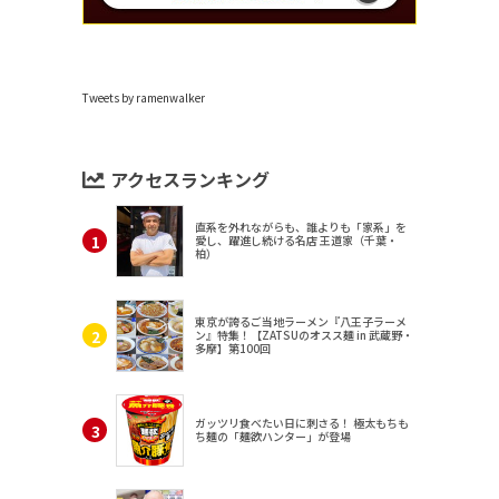
Tweets by ramenwalker
アクセスランキング
直系を外れながらも、誰よりも「家系」を
愛し、躍進し続ける名店 王道家（千葉・
柏）
東京が誇るご当地ラーメン『八王子ラーメ
ン』特集！【ZATSUのオスス麺 in 武蔵野・
多摩】第100回
ガッツリ食べたい日に刺さる！ 極太もちも
ち麺の「麺欲ハンター」が登場