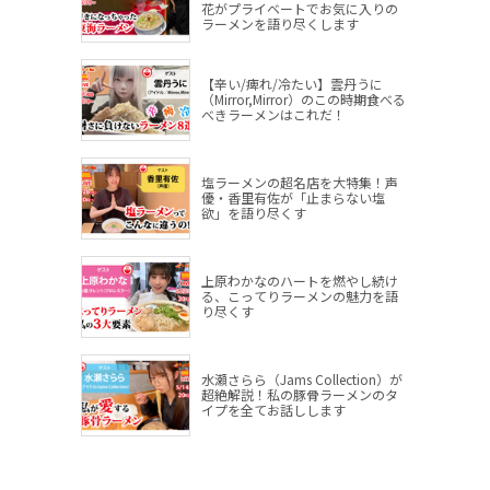
花がプライベートでお気に入りの
ラーメンを語り尽くします
【辛い/痺れ/冷たい】雲丹うに
（Mirror,Mirror）のこの時期食べる
べきラーメンはこれだ！
塩ラーメンの超名店を大特集！声
優・香里有佐が「止まらない塩
欲」を語り尽くす
上原わかなのハートを燃やし続け
る、こってりラーメンの魅力を語
り尽くす
水瀬さらら（Jams Collection）が
超絶解説！私の豚骨ラーメンのタ
イプを全てお話しします