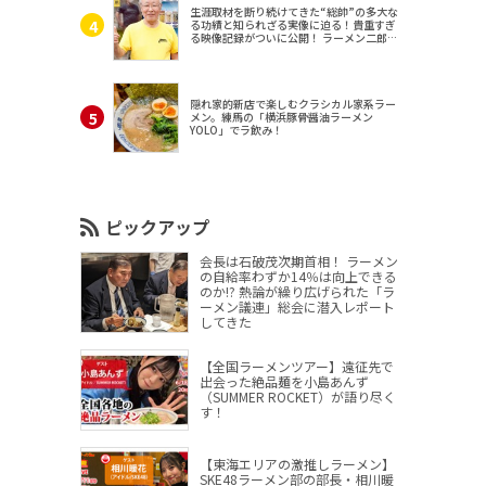
生涯取材を断り続けてきた“総帥”の多大な
る功績と知られざる実像に迫る！貴重すぎ
る映像記録がついに公開！ ラーメン二郎
（東京・三田）
隠れ家的新店で楽しむクラシカル家系ラー
メン。練馬の「横浜豚骨醤油ラーメン
YOLO」でラ飲み！
ピックアップ
会長は石破茂次期首相！ ラーメン
の自給率わずか14％は向上できる
のか!? 熱論が繰り広げられた「ラ
ーメン議連」総会に潜入レポート
してきた
【全国ラーメンツアー】遠征先で
出会った絶品麺を小島あんず
（SUMMER ROCKET）が語り尽く
す！
【東海エリアの激推しラーメン】
SKE48ラーメン部の部長・相川暖