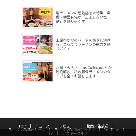
塩ラーメンの超名店を大特集！声
優・香里有佐が「止まらない塩
欲」を語り尽くす
上原わかなのハートを燃やし続け
る、こってりラーメンの魅力を語
り尽くす
水瀬さらら（Jams Collection）が
超絶解説！私の豚骨ラーメンのタ
イプを全てお話しします
TOP
ニュース
レビュー
動画／生放送
ラーメンWalkerムック
ラーメンWalkerキッチン
YouTube
TV
アスキーグルメ