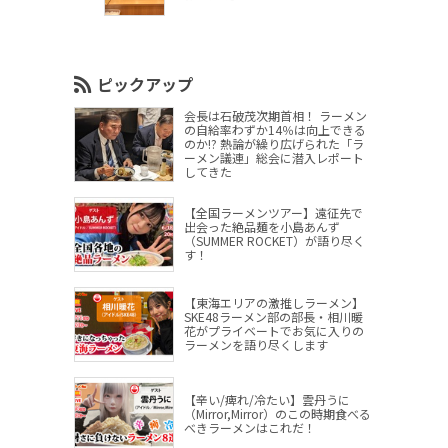
ピックアップ
会長は石破茂次期首相！ ラーメン
の自給率わずか14％は向上できる
のか!? 熱論が繰り広げられた「ラ
ーメン議連」総会に潜入レポート
してきた
【全国ラーメンツアー】遠征先で
出会った絶品麺を小島あんず
（SUMMER ROCKET）が語り尽く
す！
【東海エリアの激推しラーメン】
SKE48ラーメン部の部長・相川暖
花がプライベートでお気に入りの
ラーメンを語り尽くします
【辛い/痺れ/冷たい】雲丹うに
（Mirror,Mirror）のこの時期食べる
べきラーメンはこれだ！