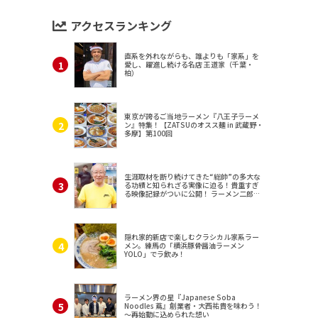
アクセスランキング
直系を外れながらも、誰よりも「家系」を
愛し、躍進し続ける名店 王道家（千葉・
柏）
東京が誇るご当地ラーメン『八王子ラーメ
ン』特集！【ZATSUのオスス麺 in 武蔵野・
多摩】第100回
生涯取材を断り続けてきた“総帥”の多大な
る功績と知られざる実像に迫る！貴重すぎ
る映像記録がついに公開！ ラーメン二郎
（東京・三田）
隠れ家的新店で楽しむクラシカル家系ラー
メン。練馬の「横浜豚骨醤油ラーメン
YOLO」でラ飲み！
ラーメン界の星『Japanese Soba
Noodles 蔦』創業者・大西祐貴を味わう！
～再始動に込められた想い