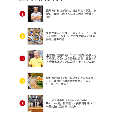
直系を外れながらも、誰よりも「家系」を
愛し、躍進し続ける名店 王道家（千葉・
柏）
東京が誇るご当地ラーメン『八王子ラーメ
ン』特集！【ZATSUのオスス麺 in 武蔵野・
多摩】第100回
生涯取材を断り続けてきた“総帥”の多大な
る功績と知られざる実像に迫る！貴重すぎ
る映像記録がついに公開！ ラーメン二郎
（東京・三田）
隠れ家的新店で楽しむクラシカル家系ラー
メン。練馬の「横浜豚骨醤油ラーメン
YOLO」でラ飲み！
ラーメン界の星『Japanese Soba
Noodles 蔦』創業者・大西祐貴を味わう！
～再始動に込められた想い