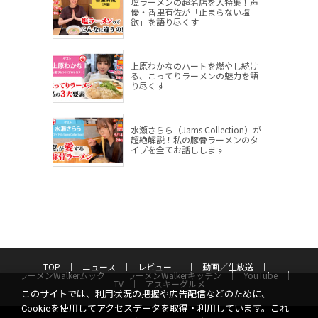
塩ラーメンの超名店を大特集！声
優・香里有佐が「止まらない塩
欲」を語り尽くす
上原わかなのハートを燃やし続け
る、こってりラーメンの魅力を語
り尽くす
水瀬さらら（Jams Collection）が
超絶解説！私の豚骨ラーメンのタ
イプを全てお話しします
TOP
ニュース
レビュー
動画／生放送
ラーメンWalkerムック
ラーメンWalkerキッチン
YouTube
TV
アスキーグルメ
このサイトでは、利用状況の把握や広告配信などのために、
Cookieを使用してアクセスデータを取得・利用しています。これ