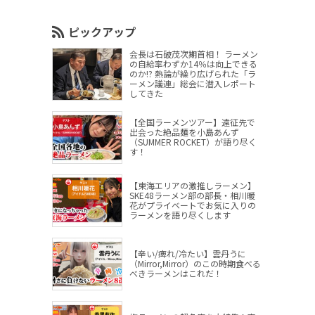
ピックアップ
会長は石破茂次期首相！ ラーメン
の自給率わずか14％は向上できる
のか!? 熱論が繰り広げられた「ラ
ーメン議連」総会に潜入レポート
してきた
【全国ラーメンツアー】遠征先で
出会った絶品麺を小島あんず
（SUMMER ROCKET）が語り尽く
す！
【東海エリアの激推しラーメン】
SKE48ラーメン部の部長・相川暖
花がプライベートでお気に入りの
ラーメンを語り尽くします
【辛い/痺れ/冷たい】雲丹うに
（Mirror,Mirror）のこの時期食べる
べきラーメンはこれだ！