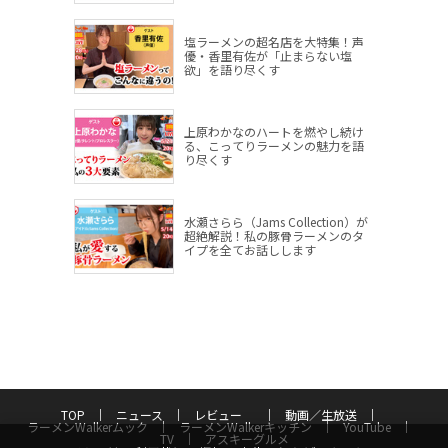
塩ラーメンの超名店を大特集！声
優・香里有佐が「止まらない塩
欲」を語り尽くす
上原わかなのハートを燃やし続け
る、こってりラーメンの魅力を語
り尽くす
水瀬さらら（Jams Collection）が
超絶解説！私の豚骨ラーメンのタ
イプを全てお話しします
TOP
ニュース
レビュー
動画／生放送
ラーメンWalkerムック
ラーメンWalkerキッチン
YouTube
TV
アスキーグルメ