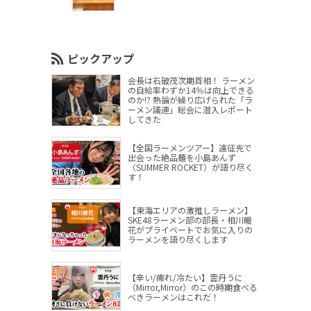
ピックアップ
会長は石破茂次期首相！ ラーメン
の自給率わずか14％は向上できる
のか!? 熱論が繰り広げられた「ラ
ーメン議連」総会に潜入レポート
してきた
【全国ラーメンツアー】遠征先で
出会った絶品麺を小島あんず
（SUMMER ROCKET）が語り尽く
す！
【東海エリアの激推しラーメン】
SKE48ラーメン部の部長・相川暖
花がプライベートでお気に入りの
ラーメンを語り尽くします
【辛い/痺れ/冷たい】雲丹うに
（Mirror,Mirror）のこの時期食べる
べきラーメンはこれだ！