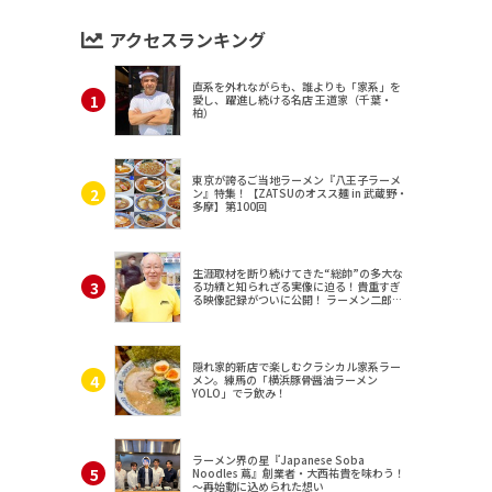
アクセスランキング
直系を外れながらも、誰よりも「家系」を
愛し、躍進し続ける名店 王道家（千葉・
柏）
東京が誇るご当地ラーメン『八王子ラーメ
ン』特集！【ZATSUのオスス麺 in 武蔵野・
多摩】第100回
生涯取材を断り続けてきた“総帥”の多大な
る功績と知られざる実像に迫る！貴重すぎ
る映像記録がついに公開！ ラーメン二郎
（東京・三田）
隠れ家的新店で楽しむクラシカル家系ラー
メン。練馬の「横浜豚骨醤油ラーメン
YOLO」でラ飲み！
ラーメン界の星『Japanese Soba
Noodles 蔦』創業者・大西祐貴を味わう！
～再始動に込められた想い