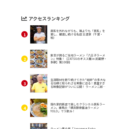
アクセスランキング
直系を外れながらも、誰よりも「家系」を
愛し、躍進し続ける名店 王道家（千葉・
柏）
東京が誇るご当地ラーメン『八王子ラーメ
ン』特集！【ZATSUのオスス麺 in 武蔵野・
多摩】第100回
生涯取材を断り続けてきた“総帥”の多大な
る功績と知られざる実像に迫る！貴重すぎ
る映像記録がついに公開！ ラーメン二郎
（東京・三田）
隠れ家的新店で楽しむクラシカル家系ラー
メン。練馬の「横浜豚骨醤油ラーメン
YOLO」でラ飲み！
ラーメン界の星『Japanese Soba