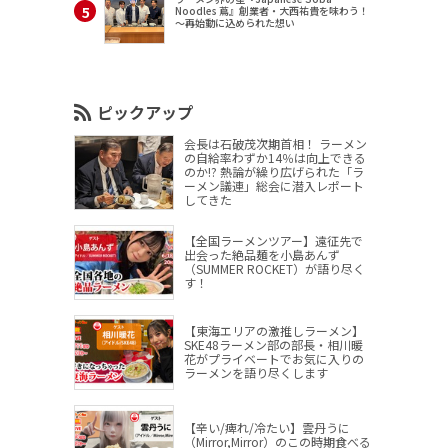
Noodles 蔦』創業者・大西祐貴を味わう！
～再始動に込められた想い
ピックアップ
会長は石破茂次期首相！ ラーメン
の自給率わずか14％は向上できる
のか!? 熱論が繰り広げられた「ラ
ーメン議連」総会に潜入レポート
してきた
【全国ラーメンツアー】遠征先で
出会った絶品麺を小島あんず
（SUMMER ROCKET）が語り尽く
す！
【東海エリアの激推しラーメン】
SKE48ラーメン部の部長・相川暖
花がプライベートでお気に入りの
ラーメンを語り尽くします
【辛い/痺れ/冷たい】雲丹うに
（Mirror,Mirror）のこの時期食べる