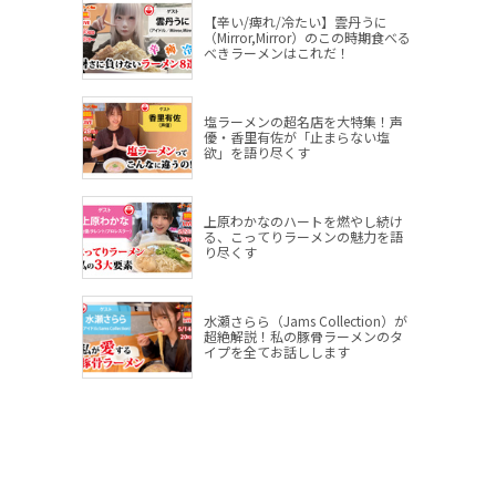
【辛い/痺れ/冷たい】雲丹うに
（Mirror,Mirror）のこの時期食べる
べきラーメンはこれだ！
塩ラーメンの超名店を大特集！声
優・香里有佐が「止まらない塩
欲」を語り尽くす
上原わかなのハートを燃やし続け
る、こってりラーメンの魅力を語
り尽くす
水瀬さらら（Jams Collection）が
超絶解説！私の豚骨ラーメンのタ
イプを全てお話しします