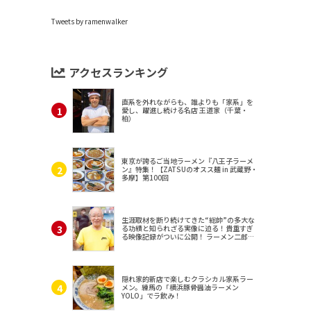
Tweets by ramenwalker
アクセスランキング
直系を外れながらも、誰よりも「家系」を
愛し、躍進し続ける名店 王道家（千葉・
柏）
東京が誇るご当地ラーメン『八王子ラーメ
ン』特集！【ZATSUのオスス麺 in 武蔵野・
多摩】第100回
生涯取材を断り続けてきた“総帥”の多大な
る功績と知られざる実像に迫る！貴重すぎ
る映像記録がついに公開！ ラーメン二郎
（東京・三田）
隠れ家的新店で楽しむクラシカル家系ラー
メン。練馬の「横浜豚骨醤油ラーメン
YOLO」でラ飲み！