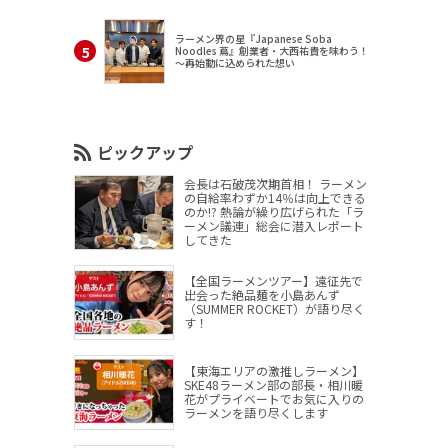
ラーメン界の星『Japanese Soba
Noodles 蔦』創業者・大西祐貴を味わう！
～再始動に込められた想い
ピックアップ
会長は石破茂次期首相！ ラーメン
の自給率わずか14％は向上できる
のか!? 熱論が繰り広げられた「ラ
ーメン議連」総会に潜入レポート
してきた
【全国ラーメンツアー】遠征先で
出会った絶品麺を小島あんず
（SUMMER ROCKET）が語り尽く
す！
【東海エリアの激推しラーメン】
SKE48ラーメン部の部長・相川暖
花がプライベートでお気に入りの
ラーメンを語り尽くします