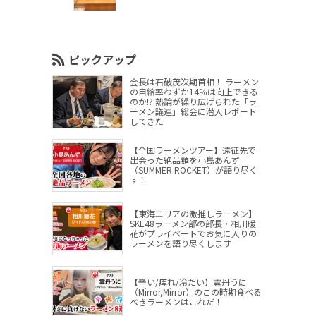
ピックアップ
会長は石破茂次期首相！ ラーメン
の自給率わずか14％は向上できる
のか!? 熱論が繰り広げられた「ラ
ーメン議連」総会に潜入レポート
してきた
【全国ラーメンツアー】遠征先で
出会った絶品麺を小島あんず
（SUMMER ROCKET）が語り尽く
す！
【東海エリアの激推しラーメン】
SKE48ラーメン部の部長・相川暖
花がプライベートでお気に入りの
ラーメンを語り尽くします
【辛い/痺れ/冷たい】雲丹うに
（Mirror,Mirror）のこの時期食べる
べきラーメンはこれだ！