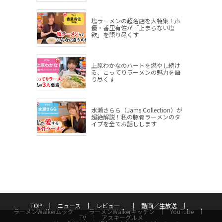
塩ラーメンの超名店を大特集！声
優・香里有佐が「止まらない塩
欲」を語り尽くす
上原わかなのハートを燃やし続け
る、こってりラーメンの魅力を語
り尽くす
水瀬さらら（Jams Collection）が
超絶解説！私の豚骨ラーメンのタ
イプを全てお話しします
TOP
ニュース
レビュー
動画／生放送
ラーメンWalkerムック
ラーメンWalkerキッチン
YouTube
TV
アスキーグルメ