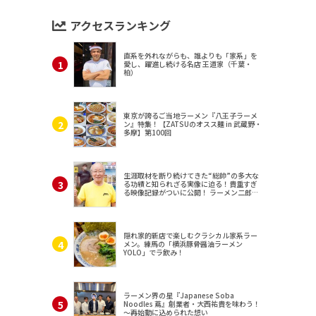
アクセスランキング
直系を外れながらも、誰よりも「家系」を
愛し、躍進し続ける名店 王道家（千葉・
柏）
東京が誇るご当地ラーメン『八王子ラーメ
ン』特集！【ZATSUのオスス麺 in 武蔵野・
多摩】第100回
生涯取材を断り続けてきた“総帥”の多大な
る功績と知られざる実像に迫る！貴重すぎ
る映像記録がついに公開！ ラーメン二郎
（東京・三田）
隠れ家的新店で楽しむクラシカル家系ラー
メン。練馬の「横浜豚骨醤油ラーメン
YOLO」でラ飲み！
ラーメン界の星『Japanese Soba
Noodles 蔦』創業者・大西祐貴を味わう！
～再始動に込められた想い