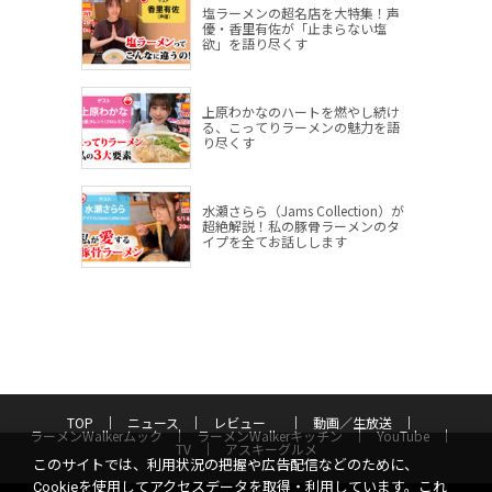
塩ラーメンの超名店を大特集！声
優・香里有佐が「止まらない塩
欲」を語り尽くす
上原わかなのハートを燃やし続け
る、こってりラーメンの魅力を語
り尽くす
水瀬さらら（Jams Collection）が
超絶解説！私の豚骨ラーメンのタ
イプを全てお話しします
TOP
ニュース
レビュー
動画／生放送
ラーメンWalkerムック
ラーメンWalkerキッチン
YouTube
TV
アスキーグルメ
このサイトでは、利用状況の把握や広告配信などのために、
Cookieを使用してアクセスデータを取得・利用しています。これ