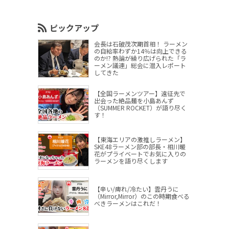
ピックアップ
会長は石破茂次期首相！ ラーメン
の自給率わずか14％は向上できる
のか!? 熱論が繰り広げられた「ラ
ーメン議連」総会に潜入レポート
してきた
【全国ラーメンツアー】遠征先で
出会った絶品麺を小島あんず
（SUMMER ROCKET）が語り尽く
す！
【東海エリアの激推しラーメン】
SKE48ラーメン部の部長・相川暖
花がプライベートでお気に入りの
ラーメンを語り尽くします
【辛い/痺れ/冷たい】雲丹うに
（Mirror,Mirror）のこの時期食べる
べきラーメンはこれだ！