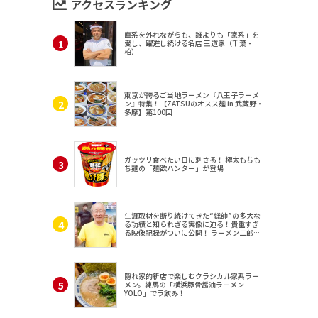
アクセスランキング
直系を外れながらも、誰よりも「家系」を
愛し、躍進し続ける名店 王道家（千葉・
柏）
東京が誇るご当地ラーメン『八王子ラーメ
ン』特集！【ZATSUのオスス麺 in 武蔵野・
多摩】第100回
ガッツリ食べたい日に刺さる！ 極太もちも
ち麺の「麺欲ハンター」が登場
生涯取材を断り続けてきた“総帥”の多大な
る功績と知られざる実像に迫る！貴重すぎ
る映像記録がついに公開！ ラーメン二郎
（東京・三田）
隠れ家的新店で楽しむクラシカル家系ラー
メン。練馬の「横浜豚骨醤油ラーメン
YOLO」でラ飲み！