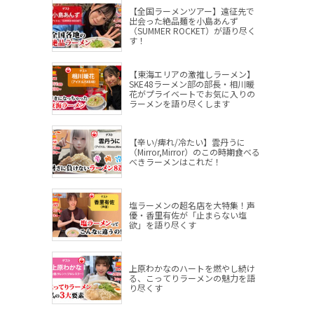
【全国ラーメンツアー】遠征先で
出会った絶品麺を小島あんず
（SUMMER ROCKET）が語り尽く
す！
【東海エリアの激推しラーメン】
SKE48ラーメン部の部長・相川暖
花がプライベートでお気に入りの
ラーメンを語り尽くします
【辛い/痺れ/冷たい】雲丹うに
（Mirror,Mirror）のこの時期食べる
べきラーメンはこれだ！
塩ラーメンの超名店を大特集！声
優・香里有佐が「止まらない塩
欲」を語り尽くす
上原わかなのハートを燃やし続け
る、こってりラーメンの魅力を語
り尽くす