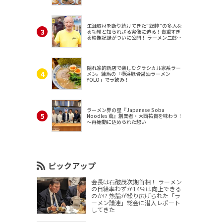
生涯取材を断り続けてきた“総帥”の多大な
る功績と知られざる実像に迫る！貴重すぎ
る映像記録がついに公開！ ラーメン二郎
（東京・三田）
隠れ家的新店で楽しむクラシカル家系ラー
メン。練馬の「横浜豚骨醤油ラーメン
YOLO」でラ飲み！
ラーメン界の星『Japanese Soba
Noodles 蔦』創業者・大西祐貴を味わう！
～再始動に込められた想い
ピックアップ
会長は石破茂次期首相！ ラーメン
の自給率わずか14％は向上できる
のか!? 熱論が繰り広げられた「ラ
ーメン議連」総会に潜入レポート
してきた