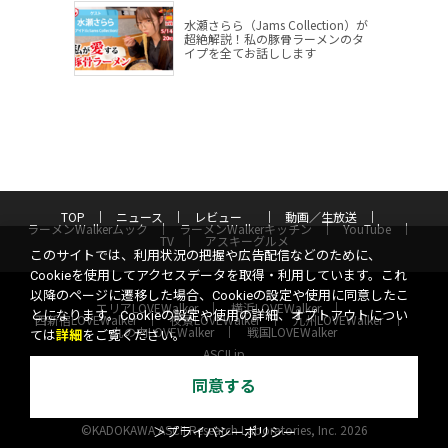
水瀬さらら（Jams Collection）が
超絶解説！私の豚骨ラーメンのタ
イプを全てお話しします
TOP
ニュース
レビュー
動画／生放送
ラーメンWalkerムック
ラーメンWalkerキッチン
YouTube
TV
アスキーグルメ
このサイトでは、利用状況の把握や広告配信などのために、
Cookieを使用してアクセスデータを取得・利用しています。これ
以降のページに遷移した場合、Cookieの設定や使用に同意したこ
エリアLOVEWalker
横浜LOVEWalker
とになります。Cookieの設定や使用の詳細、オプトアウトについ
西新宿LOVEWalker
夜景LOVEWalker
九州LOVEWalker
丸の内LOVEWalker
戦国LOVEWalker
ては
詳細
をご覧ください。
ASCII.jp
同意する
サイトポリシー
プライバシーポリシー
運営会社
お問い合わせ
©KADOKAWA ASCII Research Laboratories, Inc. 2026
＞プライバシーポリシー