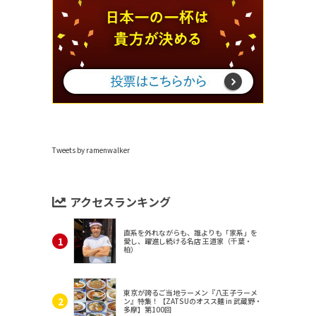
Tweets by ramenwalker
アクセスランキング
直系を外れながらも、誰よりも「家系」を
愛し、躍進し続ける名店 王道家（千葉・
柏）
東京が誇るご当地ラーメン『八王子ラーメ
ン』特集！【ZATSUのオスス麺 in 武蔵野・
多摩】第100回