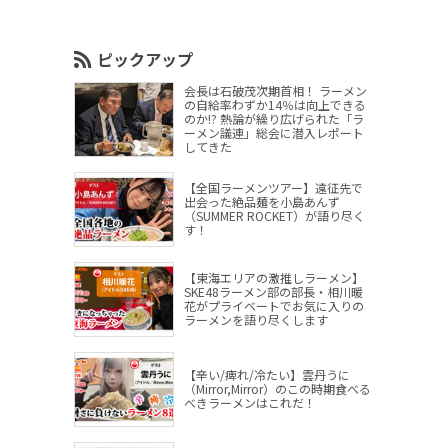
ピックアップ
会長は石破茂次期首相！ ラーメン
の自給率わずか14％は向上できる
のか!? 熱論が繰り広げられた「ラ
ーメン議連」総会に潜入レポート
してきた
【全国ラーメンツアー】遠征先で
出会った絶品麺を小島あんず
（SUMMER ROCKET）が語り尽く
す！
【東海エリアの激推しラーメン】
SKE48ラーメン部の部長・相川暖
花がプライベートでお気に入りの
ラーメンを語り尽くします
【辛い/痺れ/冷たい】雲丹うに
（Mirror,Mirror）のこの時期食べる
べきラーメンはこれだ！