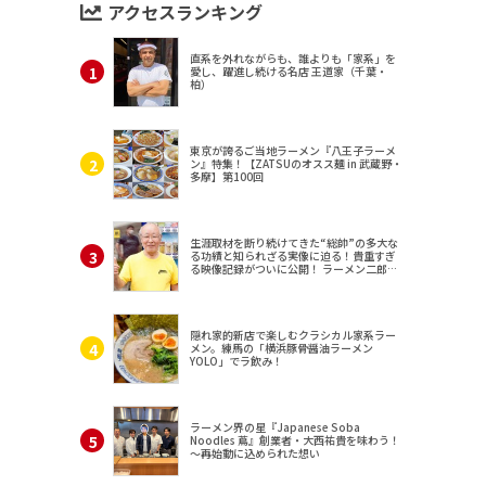
アクセスランキング
直系を外れながらも、誰よりも「家系」を
愛し、躍進し続ける名店 王道家（千葉・
柏）
東京が誇るご当地ラーメン『八王子ラーメ
ン』特集！【ZATSUのオスス麺 in 武蔵野・
多摩】第100回
生涯取材を断り続けてきた“総帥”の多大な
る功績と知られざる実像に迫る！貴重すぎ
る映像記録がついに公開！ ラーメン二郎
（東京・三田）
隠れ家的新店で楽しむクラシカル家系ラー
メン。練馬の「横浜豚骨醤油ラーメン
YOLO」でラ飲み！
ラーメン界の星『Japanese Soba
Noodles 蔦』創業者・大西祐貴を味わう！
～再始動に込められた想い