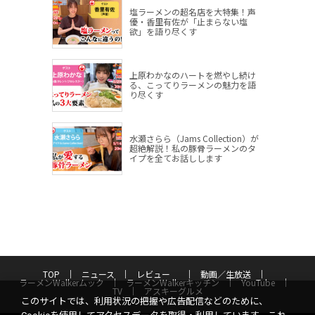
塩ラーメンの超名店を大特集！声
優・香里有佐が「止まらない塩
欲」を語り尽くす
上原わかなのハートを燃やし続け
る、こってりラーメンの魅力を語
り尽くす
水瀬さらら（Jams Collection）が
超絶解説！私の豚骨ラーメンのタ
イプを全てお話しします
TOP
ニュース
レビュー
動画／生放送
ラーメンWalkerムック
ラーメンWalkerキッチン
YouTube
TV
アスキーグルメ
このサイトでは、利用状況の把握や広告配信などのために、