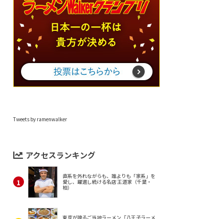
Tweets by ramenwalker
アクセスランキング
直系を外れながらも、誰よりも「家系」を
愛し、躍進し続ける名店 王道家（千葉・
柏）
東京が誇るご当地ラーメン『八王子ラーメ