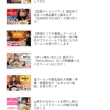
してきた
【全国ラーメンツアー】遠征先で
出会った絶品麺を小島あんず
（SUMMER ROCKET）が語り尽く
す！
【東海エリアの激推しラーメン】
SKE48ラーメン部の部長・相川暖
花がプライベートでお気に入りの
ラーメンを語り尽くします
【辛い/痺れ/冷たい】雲丹うに
（Mirror,Mirror）のこの時期食べる
べきラーメンはこれだ！
塩ラーメンの超名店を大特集！声
優・香里有佐が「止まらない塩
欲」を語り尽くす
上原わかなのハートを燃やし続け
る、こってりラーメンの魅力を語
り尽くす