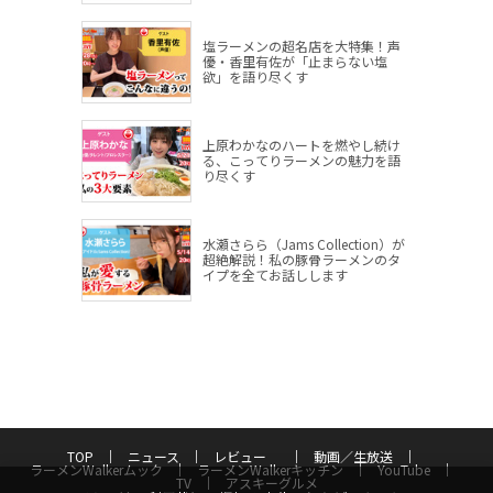
塩ラーメンの超名店を大特集！声
優・香里有佐が「止まらない塩
欲」を語り尽くす
上原わかなのハートを燃やし続け
る、こってりラーメンの魅力を語
り尽くす
水瀬さらら（Jams Collection）が
超絶解説！私の豚骨ラーメンのタ
イプを全てお話しします
TOP
ニュース
レビュー
動画／生放送
ラーメンWalkerムック
ラーメンWalkerキッチン
YouTube
TV
アスキーグルメ