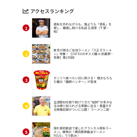
アクセスランキング
直系を外れながらも、誰よりも「家系」を
愛し、躍進し続ける名店 王道家（千葉・
柏）
東京が誇るご当地ラーメン『八王子ラーメ
ン』特集！【ZATSUのオスス麺 in 武蔵野・
多摩】第100回
ガッツリ食べたい日に刺さる！ 極太もちも
ち麺の「麺欲ハンター」が登場
生涯取材を断り続けてきた“総帥”の多大な
る功績と知られざる実像に迫る！貴重すぎ
る映像記録がついに公開！ ラーメン二郎
（東京・三田）
隠れ家的新店で楽しむクラシカル家系ラー
メン。練馬の「横浜豚骨醤油ラーメン
YOLO」でラ飲み！