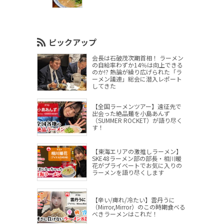
ピックアップ
会長は石破茂次期首相！ ラーメン
の自給率わずか14％は向上できる
のか!? 熱論が繰り広げられた「ラ
ーメン議連」総会に潜入レポート
してきた
【全国ラーメンツアー】遠征先で
出会った絶品麺を小島あんず
（SUMMER ROCKET）が語り尽く
す！
【東海エリアの激推しラーメン】
SKE48ラーメン部の部長・相川暖
花がプライベートでお気に入りの
ラーメンを語り尽くします
【辛い/痺れ/冷たい】雲丹うに
（Mirror,Mirror）のこの時期食べる
べきラーメンはこれだ！