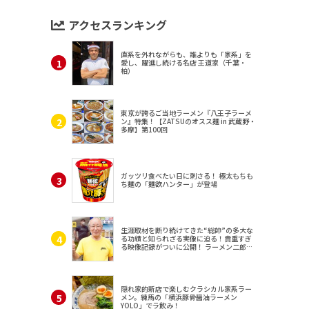
アクセスランキング
直系を外れながらも、誰よりも「家系」を
愛し、躍進し続ける名店 王道家（千葉・
柏）
東京が誇るご当地ラーメン『八王子ラーメ
ン』特集！【ZATSUのオスス麺 in 武蔵野・
多摩】第100回
ガッツリ食べたい日に刺さる！ 極太もちも
ち麺の「麺欲ハンター」が登場
生涯取材を断り続けてきた“総帥”の多大な
る功績と知られざる実像に迫る！貴重すぎ
る映像記録がついに公開！ ラーメン二郎
（東京・三田）
隠れ家的新店で楽しむクラシカル家系ラー
メン。練馬の「横浜豚骨醤油ラーメン
YOLO」でラ飲み！