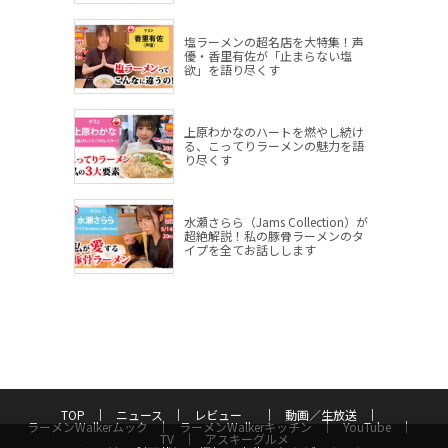
塩ラーメンの超名店を大特集！声
優・香里有佐が「止まらない塩
欲」を語り尽くす
上原わかなのハートを燃やし続け
る、こってりラーメンの魅力を語
り尽くす
水瀬さらら（Jams Collection）が
超絶解説！私の豚骨ラーメンのタ
イプを全てお話しします
TOP
ニュース
レビュー
動画／生放送
ラーメンWalkerムック
ラーメンWalkerキッチン
YouTube
TV
アスキーグルメ