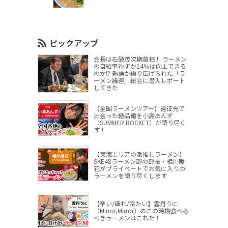
ピックアップ
会長は石破茂次期首相！ ラーメン
の自給率わずか14％は向上できる
のか!? 熱論が繰り広げられた「ラ
ーメン議連」総会に潜入レポート
してきた
【全国ラーメンツアー】遠征先で
出会った絶品麺を小島あんず
（SUMMER ROCKET）が語り尽く
す！
【東海エリアの激推しラーメン】
SKE48ラーメン部の部長・相川暖
花がプライベートでお気に入りの
ラーメンを語り尽くします
【辛い/痺れ/冷たい】雲丹うに
（Mirror,Mirror）のこの時期食べる
べきラーメンはこれだ！