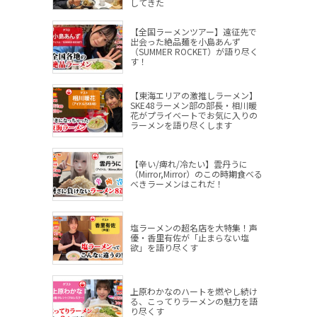
してきた
【全国ラーメンツアー】遠征先で
出会った絶品麺を小島あんず
（SUMMER ROCKET）が語り尽く
す！
【東海エリアの激推しラーメン】
SKE48ラーメン部の部長・相川暖
花がプライベートでお気に入りの
ラーメンを語り尽くします
【辛い/痺れ/冷たい】雲丹うに
（Mirror,Mirror）のこの時期食べる
べきラーメンはこれだ！
塩ラーメンの超名店を大特集！声
優・香里有佐が「止まらない塩
欲」を語り尽くす
上原わかなのハートを燃やし続け
る、こってりラーメンの魅力を語
り尽くす