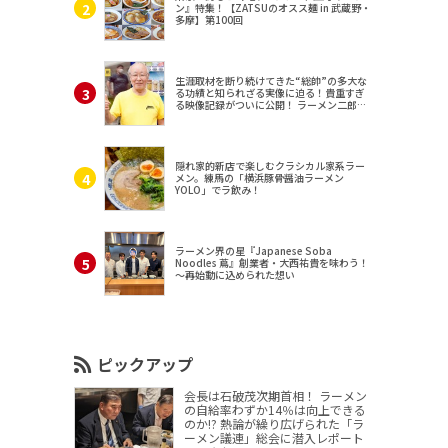
ン』特集！【ZATSUのオスス麺 in 武蔵野・
多摩】第100回
生涯取材を断り続けてきた“総帥”の多大な
る功績と知られざる実像に迫る！貴重すぎ
る映像記録がついに公開！ ラーメン二郎
（東京・三田）
隠れ家的新店で楽しむクラシカル家系ラー
メン。練馬の「横浜豚骨醤油ラーメン
YOLO」でラ飲み！
ラーメン界の星『Japanese Soba
Noodles 蔦』創業者・大西祐貴を味わう！
～再始動に込められた想い
ピックアップ
会長は石破茂次期首相！ ラーメン
の自給率わずか14％は向上できる
のか!? 熱論が繰り広げられた「ラ
ーメン議連」総会に潜入レポート