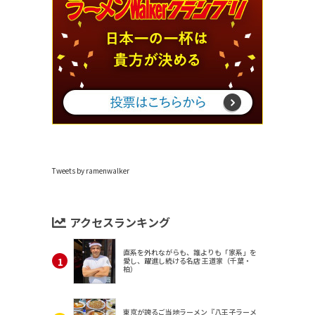
Tweets by ramenwalker
アクセスランキング
直系を外れながらも、誰よりも「家系」を
愛し、躍進し続ける名店 王道家（千葉・
柏）
東京が誇るご当地ラーメン『八王子ラーメ