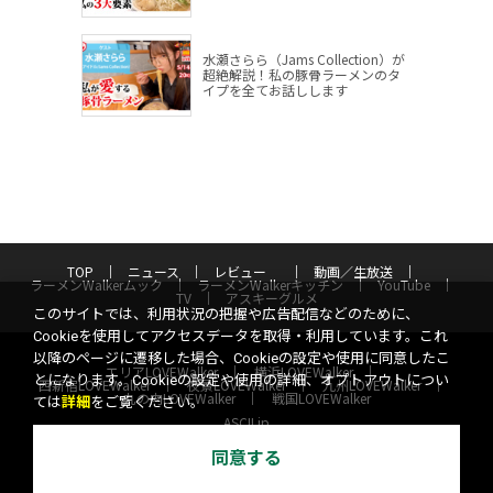
水瀬さらら（Jams Collection）が
超絶解説！私の豚骨ラーメンのタ
イプを全てお話しします
TOP
ニュース
レビュー
動画／生放送
ラーメンWalkerムック
ラーメンWalkerキッチン
YouTube
TV
アスキーグルメ
このサイトでは、利用状況の把握や広告配信などのために、
Cookieを使用してアクセスデータを取得・利用しています。これ
以降のページに遷移した場合、Cookieの設定や使用に同意したこ
エリアLOVEWalker
横浜LOVEWalker
とになります。Cookieの設定や使用の詳細、オプトアウトについ
西新宿LOVEWalker
夜景LOVEWalker
九州LOVEWalker
丸の内LOVEWalker
戦国LOVEWalker
ては
詳細
をご覧ください。
ASCII.jp
サイトポリシー
プライバシーポリシー
運営会社
同意する
お問い合わせ