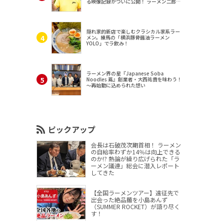
る映像記録がついに公開！ ラーメン二郎
（東京・三田）
隠れ家的新店で楽しむクラシカル家系ラー
メン。練馬の「横浜豚骨醤油ラーメン
YOLO」でラ飲み！
ラーメン界の星『Japanese Soba
Noodles 蔦』創業者・大西祐貴を味わう！
～再始動に込められた想い
ピックアップ
会長は石破茂次期首相！ ラーメン
の自給率わずか14％は向上できる
のか!? 熱論が繰り広げられた「ラ
ーメン議連」総会に潜入レポート
してきた
【全国ラーメンツアー】遠征先で
出会った絶品麺を小島あんず
（SUMMER ROCKET）が語り尽く
す！