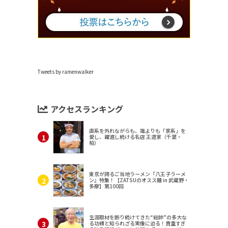
Tweets by ramenwalker
アクセスランキング
直系を外れながらも、誰よりも「家系」を
愛し、躍進し続ける名店 王道家（千葉・
柏）
東京が誇るご当地ラーメン『八王子ラーメ
ン』特集！【ZATSUのオスス麺 in 武蔵野・
多摩】第100回
生涯取材を断り続けてきた“総帥”の多大な
る功績と知られざる実像に迫る！貴重すぎ