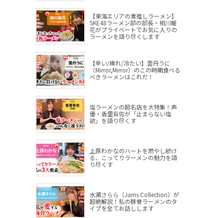
【東海エリアの激推しラーメン】
SKE48ラーメン部の部長・相川暖
花がプライベートでお気に入りの
ラーメンを語り尽くします
【辛い/痺れ/冷たい】雲丹うに
（Mirror,Mirror）のこの時期食べる
べきラーメンはこれだ！
塩ラーメンの超名店を大特集！声
優・香里有佐が「止まらない塩
欲」を語り尽くす
上原わかなのハートを燃やし続け
る、こってりラーメンの魅力を語
り尽くす
水瀬さらら（Jams Collection）が
超絶解説！私の豚骨ラーメンのタ
イプを全てお話しします