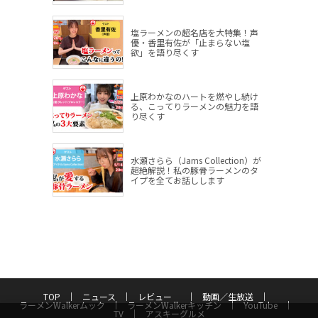
塩ラーメンの超名店を大特集！声
優・香里有佐が「止まらない塩
欲」を語り尽くす
上原わかなのハートを燃やし続け
る、こってりラーメンの魅力を語
り尽くす
水瀬さらら（Jams Collection）が
超絶解説！私の豚骨ラーメンのタ
イプを全てお話しします
TOP
ニュース
レビュー
動画／生放送
ラーメンWalkerムック
ラーメンWalkerキッチン
YouTube
TV
アスキーグルメ