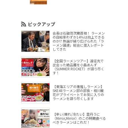
ピックアップ
会長は石破茂次期首相！ ラーメン
の自給率わずか14％は向上できる
のか!? 熱論が繰り広げられた「ラ
ーメン議連」総会に潜入レポート
してきた
【全国ラーメンツアー】遠征先で
出会った絶品麺を小島あんず
（SUMMER ROCKET）が語り尽く
す！
【東海エリアの激推しラーメン】
SKE48ラーメン部の部長・相川暖
花がプライベートでお気に入りの
ラーメンを語り尽くします
【辛い/痺れ/冷たい】雲丹うに
（Mirror,Mirror）のこの時期食べる
べきラーメンはこれだ！