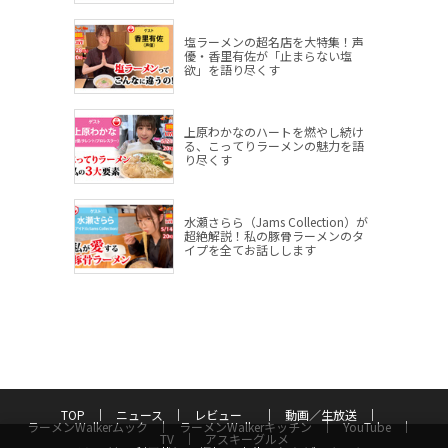
塩ラーメンの超名店を大特集！声
優・香里有佐が「止まらない塩
欲」を語り尽くす
上原わかなのハートを燃やし続け
る、こってりラーメンの魅力を語
り尽くす
水瀬さらら（Jams Collection）が
超絶解説！私の豚骨ラーメンのタ
イプを全てお話しします
TOP
ニュース
レビュー
動画／生放送
ラーメンWalkerムック
ラーメンWalkerキッチン
YouTube
TV
アスキーグルメ