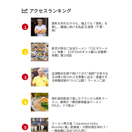
アクセスランキング
直系を外れながらも、誰よりも「家系」を
愛し、躍進し続ける名店 王道家（千葉・
柏）
東京が誇るご当地ラーメン『八王子ラーメ
ン』特集！【ZATSUのオスス麺 in 武蔵野・
多摩】第100回
生涯取材を断り続けてきた“総帥”の多大な
る功績と知られざる実像に迫る！貴重すぎ
る映像記録がついに公開！ ラーメン二郎
（東京・三田）
隠れ家的新店で楽しむクラシカル家系ラー
メン。練馬の「横浜豚骨醤油ラーメン
YOLO」でラ飲み！
ラーメン界の星『Japanese Soba
Noodles 蔦』創業者・大西祐貴を味わう！
～再始動に込められた想い