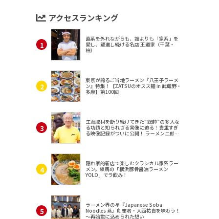
アクセスランキング
直系を外れながらも、誰よりも「家系」を
愛し、躍進し続ける名店 王道家（千葉・
柏）
東京が誇るご当地ラーメン『八王子ラーメ
ン』特集！【ZATSUのオスス麺 in 武蔵野・
多摩】第100回
生涯取材を断り続けてきた“総帥”の多大な
る功績と知られざる実像に迫る！貴重すぎ
る映像記録がついに公開！ ラーメン二郎
（東京・三田）
隠れ家的新店で楽しむクラシカル家系ラー
メン。練馬の「横浜豚骨醤油ラーメン
YOLO」でラ飲み！
ラーメン界の星『Japanese Soba
Noodles 蔦』創業者・大西祐貴を味わう！
～再始動に込められた想い