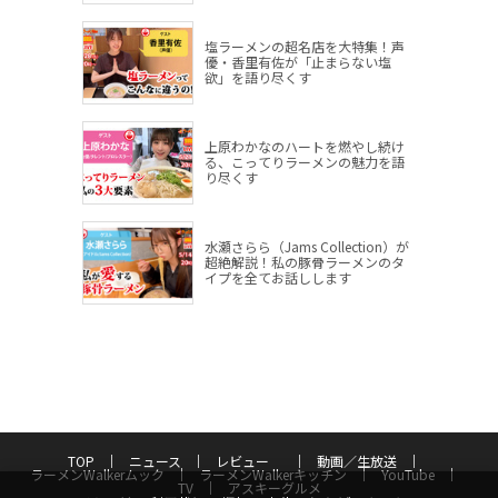
塩ラーメンの超名店を大特集！声
優・香里有佐が「止まらない塩
欲」を語り尽くす
上原わかなのハートを燃やし続け
る、こってりラーメンの魅力を語
り尽くす
水瀬さらら（Jams Collection）が
超絶解説！私の豚骨ラーメンのタ
イプを全てお話しします
TOP
ニュース
レビュー
動画／生放送
ラーメンWalkerムック
ラーメンWalkerキッチン
YouTube
TV
アスキーグルメ