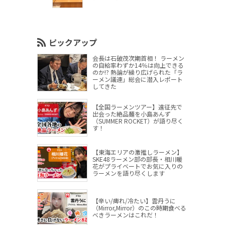
ピックアップ
会長は石破茂次期首相！ ラーメン
の自給率わずか14％は向上できる
のか!? 熱論が繰り広げられた「ラ
ーメン議連」総会に潜入レポート
してきた
【全国ラーメンツアー】遠征先で
出会った絶品麺を小島あんず
（SUMMER ROCKET）が語り尽く
す！
【東海エリアの激推しラーメン】
SKE48ラーメン部の部長・相川暖
花がプライベートでお気に入りの
ラーメンを語り尽くします
【辛い/痺れ/冷たい】雲丹うに
（Mirror,Mirror）のこの時期食べる
べきラーメンはこれだ！