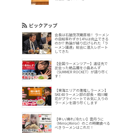
ピックアップ
会長は石破茂次期首相！ ラーメン
の自給率わずか14％は向上できる
のか!? 熱論が繰り広げられた「ラ
ーメン議連」総会に潜入レポート
してきた
【全国ラーメンツアー】遠征先で
出会った絶品麺を小島あんず
（SUMMER ROCKET）が語り尽く
す！
【東海エリアの激推しラーメン】
SKE48ラーメン部の部長・相川暖
花がプライベートでお気に入りの
ラーメンを語り尽くします
【辛い/痺れ/冷たい】雲丹うに
（Mirror,Mirror）のこの時期食べる
べきラーメンはこれだ！