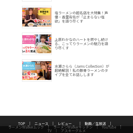
塩ラーメンの超名店を大特集！声
優・香里有佐が「止まらない塩
欲」を語り尽くす
上原わかなのハートを燃やし続け
る、こってりラーメンの魅力を語
り尽くす
水瀬さらら（Jams Collection）が
超絶解説！私の豚骨ラーメンのタ
イプを全てお話しします
TOP
ニュース
レビュー
動画／生放送
ラーメンWalkerムック
ラーメンWalkerキッチン
YouTube
TV
アスキーグルメ