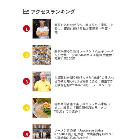
アクセスランキング
直系を外れながらも、誰よりも「家系」を
愛し、躍進し続ける名店 王道家（千葉・
柏）
東京が誇るご当地ラーメン『八王子ラーメ
ン』特集！【ZATSUのオスス麺 in 武蔵野・
多摩】第100回
生涯取材を断り続けてきた“総帥”の多大な
る功績と知られざる実像に迫る！貴重すぎ
る映像記録がついに公開！ ラーメン二郎
（東京・三田）
隠れ家的新店で楽しむクラシカル家系ラー
メン。練馬の「横浜豚骨醤油ラーメン
YOLO」でラ飲み！
ラーメン界の星『Japanese Soba
Noodles 蔦』創業者・大西祐貴を味わう！
～再始動に込められた想い