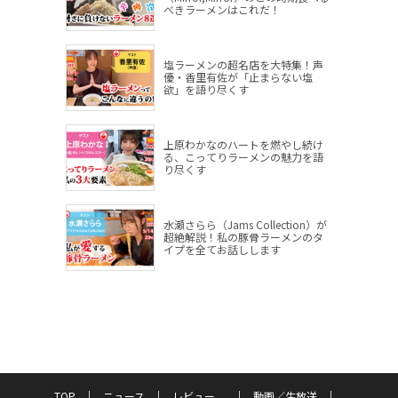
べきラーメンはこれだ！
塩ラーメンの超名店を大特集！声
優・香里有佐が「止まらない塩
欲」を語り尽くす
上原わかなのハートを燃やし続け
る、こってりラーメンの魅力を語
り尽くす
水瀬さらら（Jams Collection）が
超絶解説！私の豚骨ラーメンのタ
イプを全てお話しします
TOP
ニュース
レビュー
動画／生放送