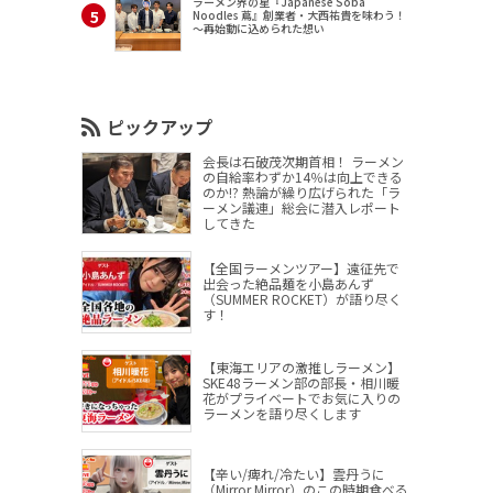
ラーメン界の星『Japanese Soba
Noodles 蔦』創業者・大西祐貴を味わう！
～再始動に込められた想い
ピックアップ
会長は石破茂次期首相！ ラーメン
の自給率わずか14％は向上できる
のか!? 熱論が繰り広げられた「ラ
ーメン議連」総会に潜入レポート
してきた
【全国ラーメンツアー】遠征先で
出会った絶品麺を小島あんず
（SUMMER ROCKET）が語り尽く
す！
【東海エリアの激推しラーメン】
SKE48ラーメン部の部長・相川暖
花がプライベートでお気に入りの
ラーメンを語り尽くします
【辛い/痺れ/冷たい】雲丹うに
（Mirror,Mirror）のこの時期食べる