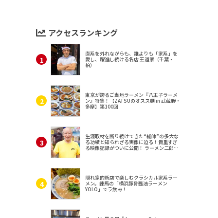
アクセスランキング
直系を外れながらも、誰よりも「家系」を
愛し、躍進し続ける名店 王道家（千葉・
柏）
東京が誇るご当地ラーメン『八王子ラーメ
ン』特集！【ZATSUのオスス麺 in 武蔵野・
多摩】第100回
生涯取材を断り続けてきた“総帥”の多大な
る功績と知られざる実像に迫る！貴重すぎ
る映像記録がついに公開！ ラーメン二郎
（東京・三田）
隠れ家的新店で楽しむクラシカル家系ラー
メン。練馬の「横浜豚骨醤油ラーメン
YOLO」でラ飲み！