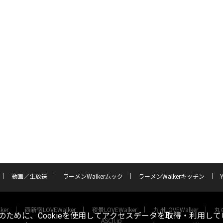
動画／生放送
ラーメンWalkerムック
ラーメンWalkerキッチン
ker
西新宿LOVEWalker
夜景LOVEWalker
九州LOVEWalker
丸の
ために、Cookieを使用してアクセスデータを取得・利用して
ASCII.jp