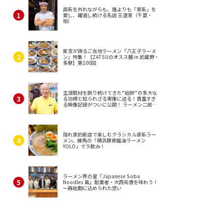
直系を外れながらも、誰よりも「家系」を
愛し、躍進し続ける名店 王道家（千葉・
柏）
東京が誇るご当地ラーメン『八王子ラーメ
ン』特集！【ZATSUのオスス麺 in 武蔵野・
多摩】第100回
生涯取材を断り続けてきた“総帥”の多大な
る功績と知られざる実像に迫る！貴重すぎ
る映像記録がついに公開！ ラーメン二郎
（東京・三田）
隠れ家的新店で楽しむクラシカル家系ラー
メン。練馬の「横浜豚骨醤油ラーメン
YOLO」でラ飲み！
ラーメン界の星『Japanese Soba
Noodles 蔦』創業者・大西祐貴を味わう！
～再始動に込められた想い