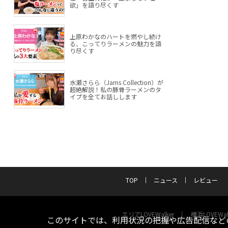
欲」を語り尽くす
上原わかなのハートを燃やし続け
る、こってりラーメンの魅力を語
り尽くす
水瀬さらら（Jams Collection）が
超絶解説！私の豚骨ラーメンのタ
イプを全てお話しします
TOP
ニュース
レビュー
エリアLOVEWalker
横浜LOVEWal
このサイトでは、利用状況の把握や広告配信などの