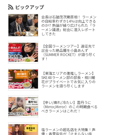
ピックアップ
会長は石破茂次期首相！ ラーメン
の自給率わずか14％は向上できる
のか!? 熱論が繰り広げられた「ラ
ーメン議連」総会に潜入レポート
してきた
【全国ラーメンツアー】遠征先で
出会った絶品麺を小島あんず
（SUMMER ROCKET）が語り尽く
す！
【東海エリアの激推しラーメン】
SKE48ラーメン部の部長・相川暖
花がプライベートでお気に入りの
ラーメンを語り尽くします
【辛い/痺れ/冷たい】雲丹うに
（Mirror,Mirror）のこの時期食べる
べきラーメンはこれだ！
塩ラーメンの超名店を大特集！声
優・香里有佐が「止まらない塩