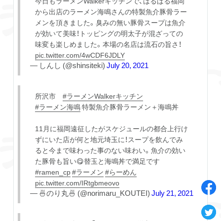
今日もラーメンWalkerキッチンで、はるばる福岡
から出店のラーメン海鳴さんの特製魚介豚骨ラー
メンを頂きました。臭みの無い豚骨スープは魚介
が効いて美味！トッピングの明太子が混ざっての
味変も楽しめました。本場の名店は流石の旨さ！
pic.twitter.com/4wCDF6JDLY
— しんし (@shinsiteki)
July 20, 2021
所沢市
#ラーメンWalkerキッチン
#ラーメン海鳴
特製魚介豚骨ラーメン＋海鳴丼
11月に福岡遠征したがスケジュールの都合上行け
ずにいた店が何と地元埼玉に！スープを飲んでみ
ると今まで味わった事のない味わい。魚介の効い
た豚骨も旨い😋替玉と海鳴丼で満足です
#ramen_cp
#ラーメン
#らーめん
pic.twitter.com/IRtgbmeovo
— 🍜のり丸🍜 (@norimaru_KOUTEI)
July 21, 2021