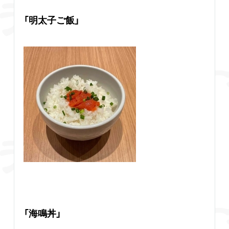
「明太子ご飯」
「海鳴丼」