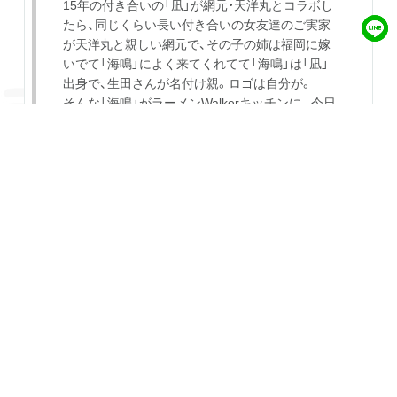
15年の付き合いの「凪」が網元・天洋丸とコラボし
たら、同じくらい長い付き合いの女友達のご実家
が天洋丸と親しい網元で、その子の姉は福岡に嫁
いでて「海鳴」によく来てくれてて「海鳴」は「凪」
出身で、生田さんが名付け親。ロゴは自分が。
そんな「海鳴」がラーメンWalkerキッチンに。今日
まで！
pic.twitter.com/lVnmOhQ6e4
— ラ部青木健 (@ramenclubken)
July 21, 2021
ラーメンWalkerキッチン@ところざわサクラタウ
ン
ラーメン 海鳴
『魚介豚骨ラーメン(カタメン)』
『海鳴丼』
『替玉(普通)』
ご馳走様でした♪
pic.twitter.com/I2O9kGdBQd
— Takuto (@ta_910)
July 21, 2021