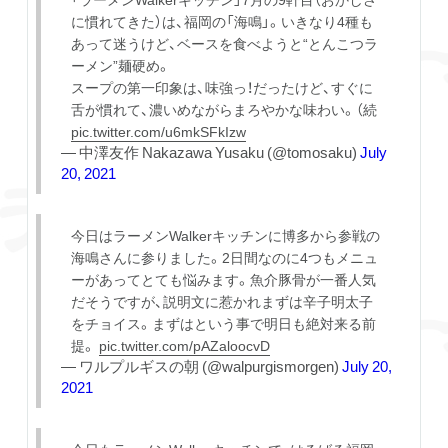
に慣れてきた）は、福岡の「海鳴」。いきなり4種も
あって迷うけど、ベースを食べようと“とんこつラ
ーメン”麺硬め。
スープの第一印象は、味強っ！だったけど、すぐに
舌が慣れて、濃いめながらまろやかな味わい。（続
pic.twitter.com/u6mkSFkIzw
— 中澤友作 Nakazawa Yusaku (@tomosaku)
July
20, 2021
今日はラーメンWalkerキッチンに博多から参戦の
海鳴さんに参りました。2日間なのに4つもメニュ
ーがあってとても悩みます。魚介豚骨が一番人気
だそうですが、説明文に惹かれまずは辛子明太子
をチョイス。まずはという事で明日も絶対来る前
提。
pic.twitter.com/pAZaloocvD
— ワルプルギスの朝 (@walpurgismorgen)
July 20,
2021