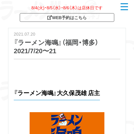
8/4(火)・8/5（水）・8/6（木）は店休日です
t
o
WEB予約はこちら
g
g
l
e
2021.07.20
n
a
『ラーメン海鳴』（福岡・博多）
v
2021/7/20〜21
i
g
a
t
i
o
n
『ラーメン海鳴』大久保茂雄 店主