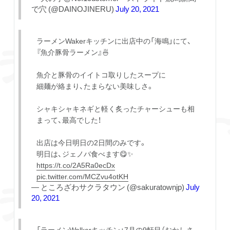
で穴 (@DAINOJINERU)
July 20, 2021
ラーメンWakerキッチンに出店中の「海鳴」にて、
『魚介豚骨ラーメン』🍜
魚介と豚骨のイイトコ取りしたスープに
細麺が絡まり、たまらない美味しさ。
シャキシャキネギと軽く炙ったチャーシューも相
まって、最高でした！
出店は今日明日の2日間のみです。
明日は、ジェノバ食べます😋✨
https://t.co/2A5Ra0ecDx
pic.twitter.com/MCZvu4otKH
— ところざわサクラタウン (@sakuratownjp)
July
20, 2021
「ラーメンWalkerキッチン」7月の9軒目（おかしさ