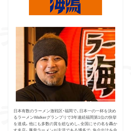
日本有数のラーメン激戦区・福岡で、日本一の一杯を決め
るラーメンWalkerグランプリで3年連続福岡第1位の快挙
を達成。他にも多数の賞を総なめし、全国にその名を轟か
す名店。豚骨ラーメンが主流である博多で、魚介出汁を合