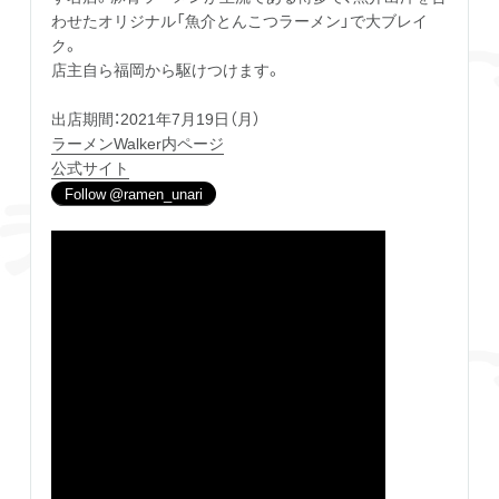
わせたオリジナル「魚介とんこつラーメン」で大ブレイ
ク。
店主自ら福岡から駆けつけます。
出店期間：2021年7月19日（月）
ラーメンWalker内ページ
公式サイト
Follow @ramen_unari