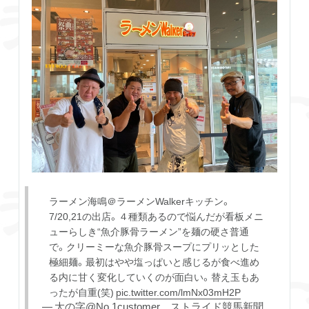
ラーメン海鳴＠ラーメンWalkerキッチン。
7/20,21の出店。４種類あるので悩んだが看板メニ
ューらしき“魚介豚骨ラーメン”を麺の硬さ普通
で。クリーミーな魚介豚骨スープにプリッとした
極細麺。最初はやや塩っぱいと感じるが食べ進め
る内に甘く変化していくのが面白い。替え玉もあ
ったが自重(笑)
pic.twitter.com/lmNx03mH2P
— 大の字@No.1customer ストライド競馬新聞