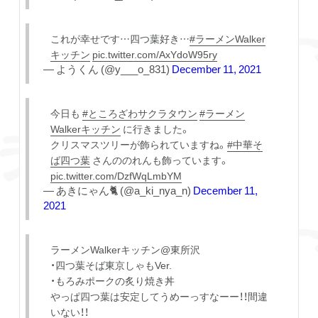
これが幸せです…四つ葉好き…
#ラーメンWalker
キッチン
pic.twitter.com/AxYdoW95ry
— ようくん (@y___o_831)
December 11, 2021
今日も
#ところざわサクラタウン
#ラーメン
Walkerキッチン
に行きました。
クリスマスツリーが飾られていますね。
#中華そ
ば四つ葉
さんののれんも飾っています。
pic.twitter.com/DzfWqLmbYM
— あきにゃん🐈 (@a_ki_nya_n)
December 11,
2021
ラーメンWalkerキッチン@東所沢
・四つ葉そば東京しゃもVer.
・もろみポークの炙り焼き丼
やっぱ四つ葉は安定してうめーっすなーー！！間違
いない！！