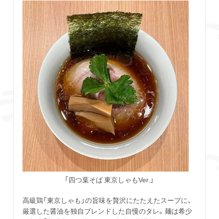
「四つ葉そば 東京しゃもVer.」
高級鶏「東京しゃも」の旨味を贅沢にたたえたスープに、
厳選した醤油を独自ブレンドした自慢のタレ。麺は希少