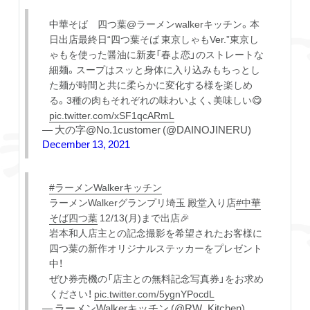
中華そば 四つ葉@ラーメンwalkerキッチン。本
日出店最終日“四つ葉そば 東京しゃもVer.”東京し
ゃもを使った醤油に新麦「春よ恋」のストレートな
細麺。スープはスッと身体に入り込みもちっとし
た麺が時間と共に柔らかに変化する様を楽しめ
る。3種の肉もそれぞれの味わいよく、美味しい😋
pic.twitter.com/xSF1qcARmL
— 大の字@No.1customer (@DAINOJINERU)
December 13, 2021
#ラーメンWalkerキッチン
ラーメンWalkerグランプリ埼玉 殿堂入り店
#中華
そば四つ葉
12/13(月)まで出店🎉
岩本和人店主との記念撮影を希望されたお客様に
四つ葉の新作オリジナルステッカーをプレゼント
中！
ぜひ券売機の「店主との無料記念写真券」をお求め
ください！
pic.twitter.com/5ygnYPocdL
— ラーメンWalkerキッチン (@RW_Kitchen)