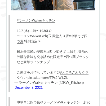
#ラーメンWalkerキッチン
12/8(水)11時〜1930LO
ラーメンWalkerGP埼玉 殿堂入り店
#中華そば四
つ葉
特別出店🎉
日本最高峰の淡麗系
#四つ葉そば
に加え、醤油の
芳醇な旨味を突き詰めた限定品
#四つ葉ブラック
など豪華ラインナップ
ご来店をお待ちしています😊
#ところざわサクラ
タウン
pic.twitter.com/TPx2IWlLZL
— ラーメンWalkerキッチン (@RW_Kitchen)
December 8, 2021
中華そば四つ葉＠ラーメンWalkerキッチン 所沢