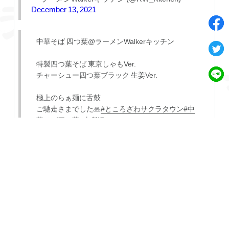
December 13, 2021
中華そば 四つ葉@ラーメンWalkerキッチン
特製四つ葉そば 東京しゃもVer.
チャーシュー四つ葉ブラック 生姜Ver.
極上のらぁ麺に舌鼓
ご馳走さまでした🙏
#ところざわサクラタウン
#中
華そば四つ葉
#東所沢
pic.twitter.com/5pGGNtBX8F
— はに丸 (@hanimaru490)
December 13, 2021
中華そば 四つ葉＠ラーメンwalkerキッチン
特製四つ葉そば 東京しゃもver.
もろみポークの炙り焼き丼
最終日に滑り込みIN💨