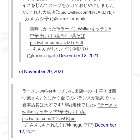
イスを頼んでスープをかけておじやにしました
が、これも大成功🥰
pic.twitter.com/kRJAKDYbjP
— カメ ムシ子 (@kame_mushik
美味しかった❗️
#ラーメンWalkerキッチン
#
中華そば四つ葉
#四つ葉そば
pic.twitter.com/UcztzTdEs6
— ももんが（ノンビリ活動中）
(@momongah)
December 12, 2021
o)
November 20, 2021
ラーメンwalkerキッチンに出店中の、中華そば四
つ葉さん。とにかく全てのバランスが最高です。
岩本店長は天才です！御馳走様でした。
#ラーメン
walkerキッチン
#中華そば四つ葉
pic.twitter.com/fl12zwUQpq
— 舟さん（さとれな） (@kinggulf777)
December
12, 2021