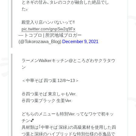
とネギの甘み、タレのコクが融合した絶品でし
た。
殿堂入り店ハンパないって‼️
pic.twitter.com/gnpSw2q9Fx
— トコブロ | 所沢地域ブロガー
(@Tokorozawa_Blog)
December 9, 2021
ラーメンWalkerキッチン@ところざわサクラタウ
ン
＜中華そば 四つ葉 12/8〜13＞
🍜四つ葉そば 東京しゃもVer.
🍜四つ葉ブラック 生姜Ver.
どちらのメニューも特別Ver.ってなワケで初キッ
チン💕
具材類は｢中華そば 深緑｣の高級素材を使用した四
つ葉と深緑のハイブリッドな特別仕様の🍜逸品で