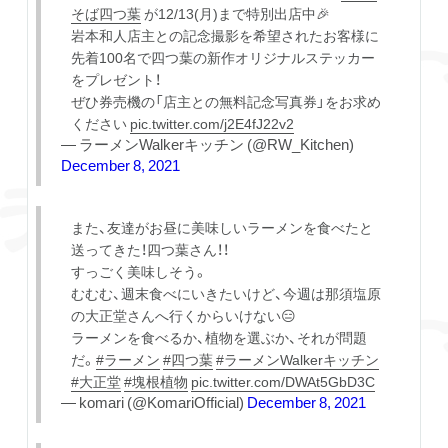
そば四つ葉
が12/13(月)まで特別出店中🎉
岩本和人店主との記念撮影を希望されたお客様に
先着100名で四つ葉の新作オリジナルステッカー
をプレゼント！
ぜひ券売機の「店主との無料記念写真券」をお求め
ください
pic.twitter.com/j2E4fJ22v2
— ラーメンWalkerキッチン (@RW_Kitchen)
December 8, 2021
また、友達がお昼に美味しいラーメンを食べたと
送ってきた！四つ葉さん！！
すっごく美味しそう。
むむむ、週末食べにいきたいけど、今週は那須塩原
の大正堂さんへ行くからいけない😑
ラーメンを食べるか、植物を選ぶか、それが問題
だ。
#ラーメン
#四つ葉
#ラーメンWalkerキッチン
#大正堂
#塊根植物
pic.twitter.com/DWAt5GbD3C
— komari (@KomariOfficial)
December 8, 2021