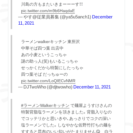
川島の方もまたいきまーーーす！！
pic.twitter.com/m9b6HaqdaE
— やす@従業員募集 (@ya5u5anch1)
December
11, 2021
ラーメンwalkerキッチン 東所沢
中華そば四つ葉 出店中
あの小麦というこっちゃ
謎の助っ人(笑)もいるこっちゃ
せっかくだから特製にしたっちゃ
四つ葉そば だっちゅーの
pic.twitter.com/LoQIECvNMR
— DJTwoWho (@djtwowho)
December 11, 2021
#ラーメンWalkerキッチン
で麺屋ようすけさんの
特製背脂塩ラーメンを頂きました。背脂入りなの
でコッテリかと思いきや、あっさりでコクの深い
塩ラーメンでした。しなやかな佐野竹打ちの麺を
すすると昆布のいい匂いがたまりません😋 白ラ