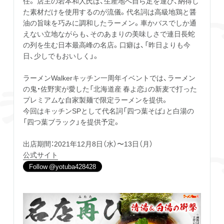
任。 店主の岩本和人氏は、生産地へ自ら足を運び、納得し
た素材だけを使用するのが流儀。代名詞は高級地鶏と醤
油の旨味を巧みに調和したラーメン。車かバスでしか通
えない立地ながらも、そのあまりの美味しさで連日長蛇
の列を生む日本最高峰の名店。口癖は、「昨日よりも今
日、少しでもおいしく」。
ラーメンWalkerキッチン一周年イベントでは、ラーメン
の鬼・佐野実が愛した「北海道産 春よ恋」の新麦で打った
プレミアムな自家製麺で限定ラーメンを提供。
今回はキッチンSPとして代名詞「四つ葉そば」と白湯の
「四つ葉ブラック」を提供予定。
出店期間：2021年12月8日（水）〜13日（月）
公式サイト
Follow @yotuba428428