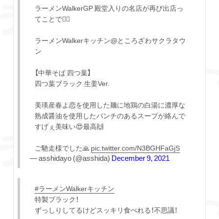
ラーメンWalkerGP 殿堂入りの名店が再び出店っ
てことで💁‍♂️
ラーメンWalkerキッチン@ところざわサクラタウ
ン
【中華そば 四つ葉】
四つ葉ブラック 生姜Ver.
美瑛産春よ恋を使用した麺に地鶏の白湯に濃厚な
熟成醤油を使用したパンチのあるスープが絡んで
すげぇ美味い😍最高🙌
ご馳走様でした🙏
pic.twitter.com/N3BGHFaGjS
— asshidayo (@asshida)
December 9, 2021
#ラーメンWalkerキッチン
特製ブラック！
ずっしりしてるけどスッキリ食べれる！不思議！