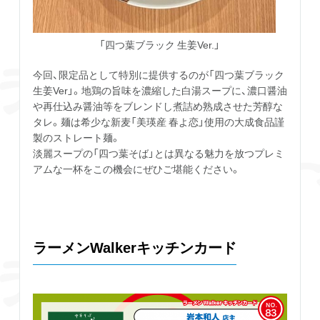
「四つ葉ブラック 生姜Ver.」
今回、限定品として特別に提供するのが「四つ葉ブラック
生姜Ver」。地鶏の旨味を濃縮した白湯スープに、濃口醤油
や再仕込み醤油等をブレンドし煮詰め熟成させた芳醇な
タレ。麺は希少な新麦「美瑛産 春よ恋」使用の大成食品謹
製のストレート麺。
淡麗スープの「四つ葉そば」とは異なる魅力を放つプレミ
アムな一杯をこの機会にぜひご堪能ください。
ラーメンWalkerキッチンカード