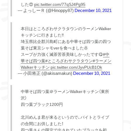
した😍
pic.twitter.com/77qSJ4Pg95
— よっしーＲ (@Hinoppy87)
December 10, 2021
本日はところざわサクラタウンのラーメンWalker
キッチンに行きました‼️
埼玉県比企郡川島町にある中華そば四つ葉の四つ
葉そば東京シャモverを食べました🍜
スープが力強く滅茶苦茶美味しかったです😋
#中
華そば四つ葉
#ところざわサクラタウン
#ラーメン
Walkerキッチン
pic.twitter.com/JyvPUcB1Ok
— 小田将正 (@akisamakun)
December 10, 2021
中華そば四つ葉＠ラーメンWalkerキッチン（東所
沢）
四つ葉ブラック1200円
北川めんま君が来るというので、バイトとライブ
の合間にお供しました！
四つ葉さんの限定で出されていたブラックを初