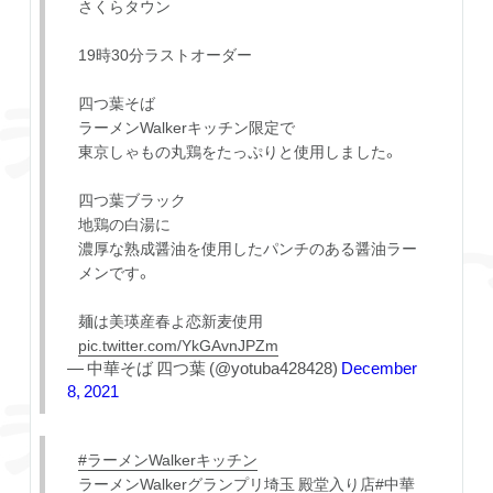
さくらタウン
19時30分ラストオーダー
四つ葉そば
ラーメンWalkerキッチン限定で
東京しゃもの丸鶏をたっぷりと使用しました。
四つ葉ブラック
地鶏の白湯に
濃厚な熟成醤油を使用したパンチのある醤油ラー
メンです。
麺は美瑛産春よ恋新麦使用
pic.twitter.com/YkGAvnJPZm
— 中華そば 四つ葉 (@yotuba428428)
December
8, 2021
#ラーメンWalkerキッチン
ラーメンWalkerグランプリ埼玉 殿堂入り店
#中華