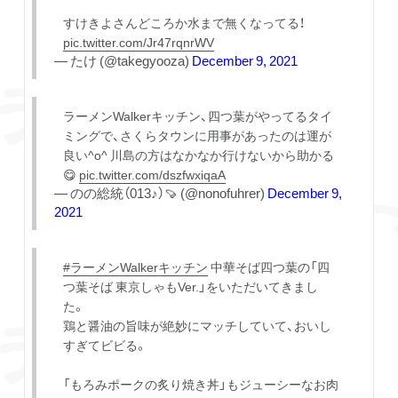
すけきよさんどころか水まで無くなってる！
pic.twitter.com/Jr47rqnrWV
— たけ (@takegyooza)
December 9, 2021
ラーメンWalkerキッチン、四つ葉がやってるタイ
ミングで、さくらタウンに用事があったのは運が
良い^o^ 川島の方はなかなか行けないから助かる
😋
pic.twitter.com/dszfwxiqaA
— のの総統（013♪）🍠 (@nonofuhrer)
December 9,
2021
#ラーメンWalkerキッチン
中華そば四つ葉の「四
つ葉そば 東京しゃもVer.」をいただいてきまし
た。
鶏と醤油の旨味が絶妙にマッチしていて、おいし
すぎてビビる。
「もろみポークの炙り焼き丼」もジューシーなお肉