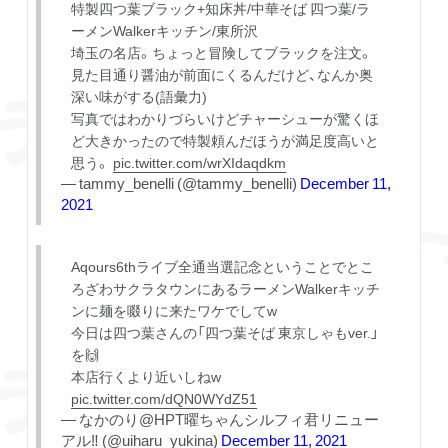
特製四つ葉ブラック+知床丼/中華そば 四つ葉/ラ
ーメンWalkerキッチン/東所沢
埼玉の名店。ちょっと冒険してブラックを注文。
見た目通り醤油が前面にくるんだけど、なんか奥
深い味がする(語彙力)
写真ではわかりづらいけどチャーシューが驚くほ
ど大きかったので特製頼んだほうが満足度高いと
思う。
pic.twitter.com/wrXIdaqdkm
— tammy_benelli (@tammy_benelli)
December 11,
2021
Aqours6thライブ全通当選記念ということでとこ
ろざわサクラタウンにあるラーメンWalkerキッチ
ンに麺を啜りに来たワケでしてw
今日は四つ葉さんの「四つ葉そば 東京しゃもver.」
を🙌
本店行くより近いしねw
pic.twitter.com/dQN0WYdZ51
— なかのり@HPT曜ちゃんシルフィ君リニュー
アル‼️ (@uiharu_yukina)
December 11, 2021