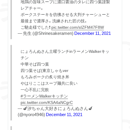
地鶏の旨味スープに濃口醤油のタレに四つ葉謹製
レアチャー。
ポークステーキを彷彿させる大判チャーシューと
最後まで濃厚さ。洗練された匠の技。
ご馳走様でした❗️
pic.twitter.com/sIZFM47F8W
— 先生 (@Shrinesakeramen)
December 11, 2021
にょろんぬさん土曜ランチinラーメンWalkerキッ
チン
中華そば四つ葉
四つ葉そば(東京しゃもver
もろみポークの炙り焼き丼
やはりここはスープ麺共に良い
一心不乱に完飲
#ラーメンWalkerキッチン
pic.twitter.com/KSA4aNCgrC
— 🍆汐ちゃん大好きにょろんぬさん🍆
(@nyoro4946)
December 11, 2021