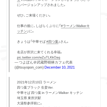
にバージョンアップされました。
ぜひ、ご来場ください。
仕事の後に、しばらくぶりに「
#ラーメンWalkerキ
ッチン
」に。
きょうは「中華そば
#四つ葉
」さん。
名店が所沢に来てくれる幸福。
pic.twitter.com/wZuTLKkOaq
— つよぽん＠武蔵野樹林カフェ代表
(@tsuyopon_com)
December 10, 2021
2021年12月10日 ラーメン
四つ葉ブラック 生姜Ver.
中華そば 四つ葉 in ラーメンWalker キッチン
埼玉県 東所沢駅
大湯祭参拝前に。