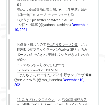
食！
濃いめの熟成醤油に鶏白湯、そこに生姜感も加わ
る唯一無二のスープ！チャーシューも◎
バグうま‼️
pic.twitter.com/l2abPSzEGx
— や団・中嶋享 (@yadannakashima)
December
10, 2021
お昼食べ損ねたので
#なぎまるラーメン部
した。
特製四つ葉ブラックラーメンWalker SPともろみ
ポークの炙り焼き丼、美味しくいただきました♪肉
が良い
メンマめっちゃ好みでした(^ω^)
pic.twitter.com/X2m19f7iFM
— はんちょ丸 わーすた12/25 中野サンプラザ 🐈‍⬛
🕑🐟⊿⁴⁶🌫🍜 (@tws_Hancho)
December 10,
2021
#ところざわサクラタウン
と
#武蔵野樹林カフ
ェ
の周囲のイルミネーションが、きょうからさら