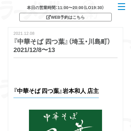
本日の営業時間：11:00〜20:00（LO19:30）
t
o
WEB予約はこちら
g
g
l
e
2021.12.08
n
a
『中華そば 四つ葉』（埼玉・川島町）
v
2021/12/8〜13
i
g
a
t
i
o
n
『中華そば 四つ葉』岩本和人 店主