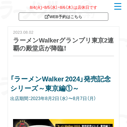
8/4(火)・8/5（水）・8/6（木）は店休日です
t
o
WEB予約はこちら
g
g
l
e
2023.08.02
n
a
ラーメンWalkerグランプリ東京2連
v
覇の殿堂店が降臨！
i
g
a
t
i
o
n
「ラーメンWalker 2024」発売記念
シリーズ～東京編①～
出店期間：2023年8月2日（水）〜8月7日（月）