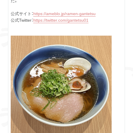
た。
公式サイト：
https://ameblo.jp/ramen-gantetsu
公式Twitter：
https://twitter.com/gantetsu01