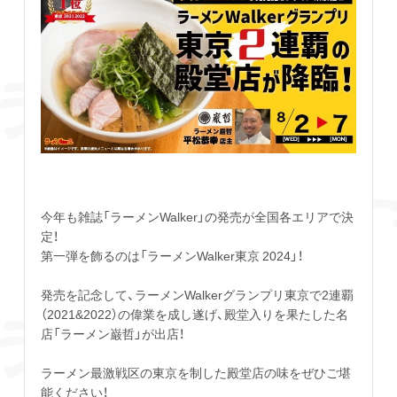
今年も雑誌「ラーメンWalker」の発売が全国各エリアで決
定！
第一弾を飾るのは「ラーメンWalker東京 2024」！
発売を記念して、ラーメンWalkerグランプリ東京で2連覇
（2021&2022）の偉業を成し遂げ、殿堂入りを果たした名
店「ラーメン巌哲」が出店！
ラーメン最激戦区の東京を制した殿堂店の味をぜひご堪
能ください！