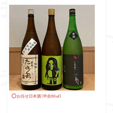
お任せ日本酒（半合90㎖）