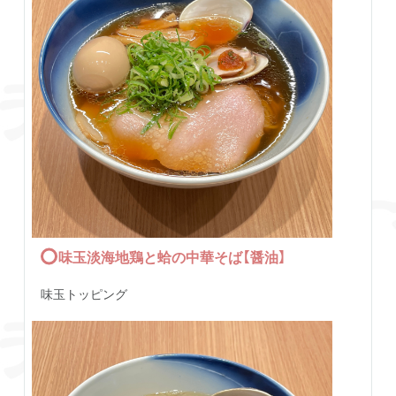
味玉淡海地鶏と蛤の中華そば【醤油】
味玉トッピング