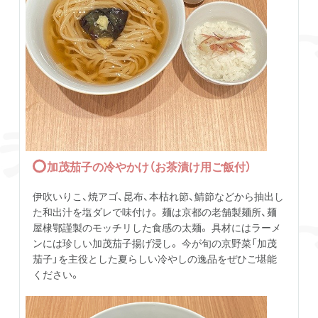
加茂茄子の冷やかけ（お茶漬け用ご飯付）
伊吹いりこ、焼アゴ、昆布、本枯れ節、鯖節などから抽出し
た和出汁を塩ダレで味付け。 麺は京都の老舗製麺所、麺
屋棣鄂謹製のモッチリした食感の太麺。 具材にはラーメ
ンには珍しい加茂茄子揚げ浸し。 今が旬の京野菜「加茂
茄子」を主役とした夏らしい冷やしの逸品をぜひご堪能
ください。