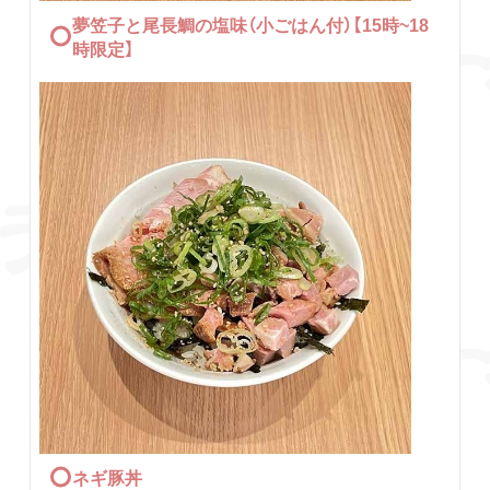
夢笠子と尾長鯛の塩味（小ごはん付）【15時~18
時限定】
ネギ豚丼