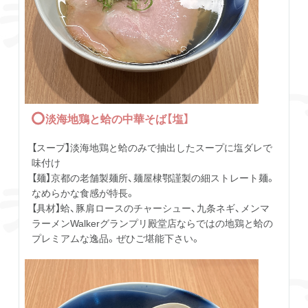
淡海地鶏と蛤の中華そば【塩】
【スープ】淡海地鶏と蛤のみで抽出したスープに塩ダレで
味付け
【麺】京都の老舗製麺所、麺屋棣鄂謹製の細ストレート麺。
なめらかな食感が特長。
【具材】蛤、豚肩ロースのチャーシュー、九条ネギ、メンマ
ラーメンWalkerグランプリ殿堂店ならではの地鶏と蛤の
プレミアムな逸品。ぜひご堪能下さい。