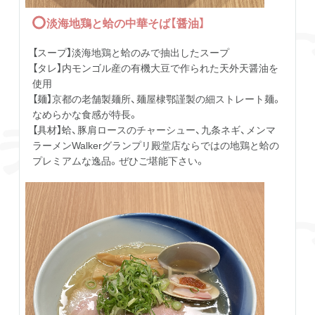
淡海地鶏と蛤の中華そば【醤油】
【スープ】淡海地鶏と蛤のみで抽出したスープ
【タレ】内モンゴル産の有機大豆で作られた天外天醤油を
使用
【麺】京都の老舗製麺所、麺屋棣鄂謹製の細ストレート麺。
なめらかな食感が特長。
【具材】蛤、豚肩ロースのチャーシュー、九条ネギ、メンマ
ラーメンWalkerグランプリ殿堂店ならではの地鶏と蛤の
プレミアムな逸品。ぜひご堪能下さい。