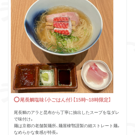
尾長鯛塩味（小ごはん付）【15時~18時限定】
尾長鯛のアラと昆布から丁寧に抽出したスープを塩ダレ
で味付け。
麺は京都の老舗製麺所、麺屋棣鄂謹製の細ストレート麺。
なめらかな食感が特長。