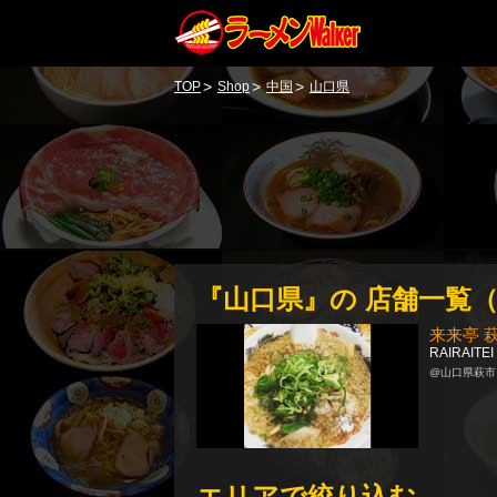
>
>
>
TOP
Shop
中国
山口県
『山口県』の 店舗一覧
（
来来亭 
RAIRAITEI
@山口県萩市
エリアで絞り込む