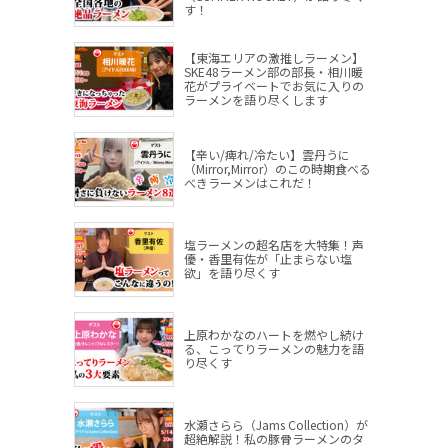
す！
【東海エリアの激推しラーメン】
SKE48ラーメン部の部長・相川暖
花がプライベートでお気に入りの
ラーメンを語り尽くします
【辛い/痺れ/冷たい】雲丹うに
（Mirror,Mirror）のこの時期食べる
べきラーメンはこれだ！
塩ラーメンの超名店を大特集！声
優・香里有佐が「止まらない塩
欲」を語り尽くす
上原わかなのハートを燃やし続け
る、こってりラーメンの魅力を語
り尽くす
水瀬さらら（Jams Collection）が
超絶解説！私の豚骨ラーメンのタ