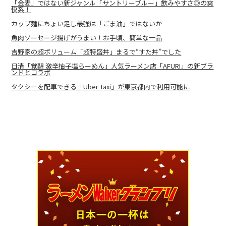
「金麦」ではない新ジャンル「サントリーブルー」飲みやすさ◎の爽
快系！
カップ麺にちょい足し最強は「ごま油」ではないか
魚肉ソーセージ揚げがうまい！お手頃、簡単な一品
吉野家の超ボリューム「超特盛丼」まるで“すた丼”でした
日清「覚醒 激辛柚子塩らーめん」人気ラーメン店「AFURI」の新ブラ
ンドとコラボ
タクシーを配車できる「Uber Taxi」が東京都内で利用可能に