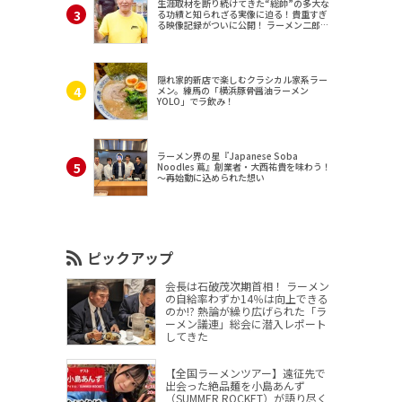
生涯取材を断り続けてきた“総帥”の多大な
る功績と知られざる実像に迫る！貴重すぎ
る映像記録がついに公開！ ラーメン二郎
（東京・三田）
隠れ家的新店で楽しむクラシカル家系ラー
メン。練馬の「横浜豚骨醤油ラーメン
YOLO」でラ飲み！
ラーメン界の星『Japanese Soba
Noodles 蔦』創業者・大西祐貴を味わう！
～再始動に込められた想い
ピックアップ
会長は石破茂次期首相！ ラーメン
の自給率わずか14％は向上できる
のか!? 熱論が繰り広げられた「ラ
ーメン議連」総会に潜入レポート
してきた
【全国ラーメンツアー】遠征先で
出会った絶品麺を小島あんず
（SUMMER ROCKET）が語り尽く