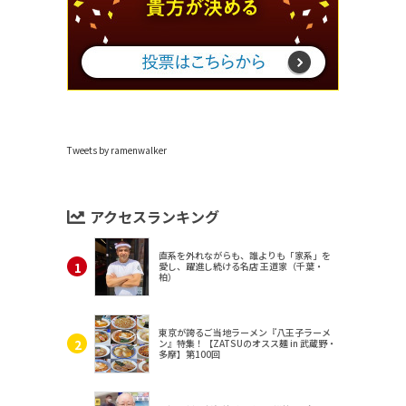
Tweets by ramenwalker
アクセスランキング
直系を外れながらも、誰よりも「家系」を
愛し、躍進し続ける名店 王道家（千葉・
柏）
東京が誇るご当地ラーメン『八王子ラーメ
ン』特集！【ZATSUのオスス麺 in 武蔵野・
多摩】第100回