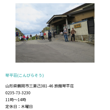
琴平荘(こんぴらそう)
山形県鶴岡市三瀬己381-46 旅館琴平荘
0235-73-3230
11時～14時
定休日：木曜日