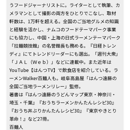
うフードジャーナリストに。ライターとして執筆、カ
メラマンとして撮影の両方をひとりでこなし、取材
軒数は、1万軒を超える。全国のご当地グルメの知識
と経験を活かし、ナムコのフードテーマパーク事業
にも協力し、中国・上海の日式ラーメンテーマパーク
「拉麺競技館」の名誉館長も務める。『日経トレン
ディ』にてトレンドリーダーにも選出。「週刊大衆」
「ＪＡＬ（Ｗｅｂ）」などに連載中。また近年は
YouTube【はんつTV】で飲食店を紹介している。ラ
ーメンWalker百麺人も。岐阜高島屋「はんつ遠藤の
全国ご当地ラーメンリレー」監修。
著書は『はんつ遠藤のうどんマップ東京・神奈川・
埼玉・千葉』『おうちラーメンかんたんレシピ30』
『おうち丼ぶりかんたんレシピ30』『東京やきとり
革命！』など27冊。
百麺人