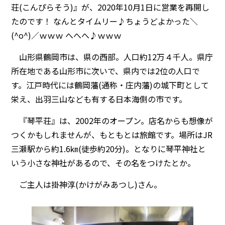
荘(こんぴらそう)』が、2020年10月1日に営業を再開し
たのです！ なんとタイムリー♪ちょうどよかった＼
(^o^)／ｗｗｗ へへへ♪ｗｗｗ
山形県鶴岡市は、県の西部。人口約12万４千人。県庁
所在地である山形市に次いで、県内では2位の人口で
す。江戸時代には鶴岡藩(通称・庄内藩)の城下町として
栄え、出羽三山なども有する日本海側の市です。
『琴平荘』は、2002年のオープン。店名からも想像が
つくかもしれませんが、もともとは旅館です。場所はJR
三瀬駅から約1.6㎞(徒歩約20分)。となりに琴平神社と
いう小さな神社があるので、その名をつけたとか。
ご主人は掛神淳(かけがみあつし)さん。