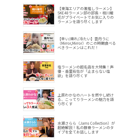
【東海エリアの激推しラーメン】
SKE48ラーメン部の部長・相川暖
花がプライベートでお気に入りの
ラーメンを語り尽くします
【辛い/痺れ/冷たい】雲丹うに
（Mirror,Mirror）のこの時期食べる
べきラーメンはこれだ！
塩ラーメンの超名店を大特集！声
優・香里有佐が「止まらない塩
欲」を語り尽くす
上原わかなのハートを燃やし続け
る、こってりラーメンの魅力を語
り尽くす
水瀬さらら（Jams Collection）が
超絶解説！私の豚骨ラーメンのタ
イプを全てお話しします