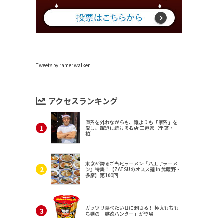
Tweets by ramenwalker
アクセスランキング
直系を外れながらも、誰よりも「家系」を
愛し、躍進し続ける名店 王道家（千葉・
柏）
東京が誇るご当地ラーメン『八王子ラーメ
ン』特集！【ZATSUのオスス麺 in 武蔵野・
多摩】第100回
ガッツリ食べたい日に刺さる！ 極太もちも
ち麺の「麺欲ハンター」が登場