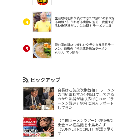
生涯取材を断り続けてきた“総帥”の多大な
る功績と知られざる実像に迫る！貴重すぎ
る映像記録がついに公開！ ラーメン二郎
（東京・三田）
隠れ家的新店で楽しむクラシカル家系ラー
メン。練馬の「横浜豚骨醤油ラーメン
YOLO」でラ飲み！
ピックアップ
会長は石破茂次期首相！ ラーメン
の自給率わずか14％は向上できる
のか!? 熱論が繰り広げられた「ラ
ーメン議連」総会に潜入レポート
してきた
【全国ラーメンツアー】遠征先で
出会った絶品麺を小島あんず
（SUMMER ROCKET）が語り尽く
す！