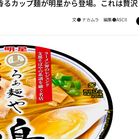
香るカップ麺が明星から登場。これは贅沢
文● ナカムラ 編集●ASCII