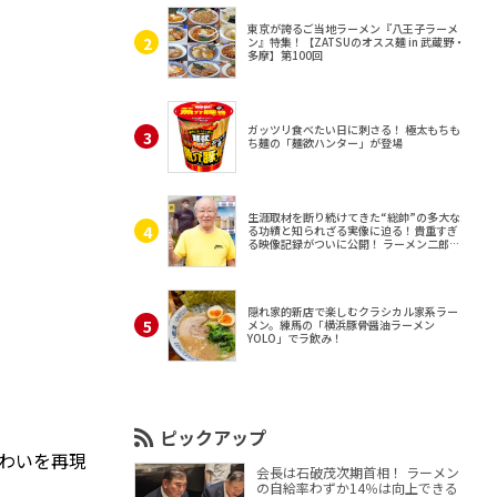
東京が誇るご当地ラーメン『八王子ラーメ
ン』特集！【ZATSUのオスス麺 in 武蔵野・
多摩】第100回
ガッツリ食べたい日に刺さる！ 極太もちも
ち麺の「麺欲ハンター」が登場
生涯取材を断り続けてきた“総帥”の多大な
る功績と知られざる実像に迫る！貴重すぎ
る映像記録がついに公開！ ラーメン二郎
（東京・三田）
隠れ家的新店で楽しむクラシカル家系ラー
メン。練馬の「横浜豚骨醤油ラーメン
YOLO」でラ飲み！
ピックアップ
わいを再現
会長は石破茂次期首相！ ラーメン
の自給率わずか14％は向上できる