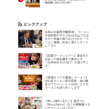
～再始動に込められた想い
ピックアップ
会長は石破茂次期首相！ ラーメン
の自給率わずか14％は向上できる
のか!? 熱論が繰り広げられた「ラ
ーメン議連」総会に潜入レポート
してきた
【全国ラーメンツアー】遠征先で
出会った絶品麺を小島あんず
（SUMMER ROCKET）が語り尽く
す！
【東海エリアの激推しラーメン】
SKE48ラーメン部の部長・相川暖
花がプライベートでお気に入りの
ラーメンを語り尽くします
【辛い/痺れ/冷たい】雲丹うに
（Mirror,Mirror）のこの時期食べる
べきラーメンはこれだ！