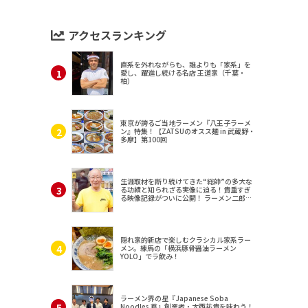
アクセスランキング
直系を外れながらも、誰よりも「家系」を
愛し、躍進し続ける名店 王道家（千葉・
柏）
東京が誇るご当地ラーメン『八王子ラーメ
ン』特集！【ZATSUのオスス麺 in 武蔵野・
多摩】第100回
生涯取材を断り続けてきた“総帥”の多大な
る功績と知られざる実像に迫る！貴重すぎ
る映像記録がついに公開！ ラーメン二郎
（東京・三田）
隠れ家的新店で楽しむクラシカル家系ラー
メン。練馬の「横浜豚骨醤油ラーメン
YOLO」でラ飲み！
ラーメン界の星『Japanese Soba
Noodles 蔦』創業者・大西祐貴を味わう！