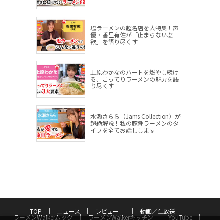
塩ラーメンの超名店を大特集！声
優・香里有佐が「止まらない塩
欲」を語り尽くす
上原わかなのハートを燃やし続け
る、こってりラーメンの魅力を語
り尽くす
水瀬さらら（Jams Collection）が
超絶解説！私の豚骨ラーメンのタ
イプを全てお話しします
TOP
ニュース
レビュー
動画／生放送
ラーメンWalkerムック
ラーメンWalkerキッチン
YouTube