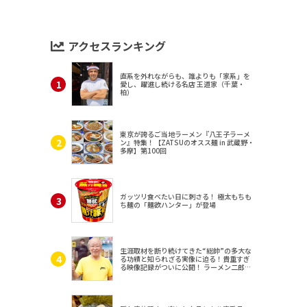
アクセスランキング
直系を外れながらも、誰よりも「家系」を
愛し、躍進し続ける名店 王道家（千葉・
柏）
東京が誇るご当地ラーメン『八王子ラーメ
ン』特集！【ZATSUのオスス麺 in 武蔵野・
多摩】第100回
ガッツリ食べたい日に刺さる！ 極太もちも
ち麺の「麺欲ハンター」が登場
生涯取材を断り続けてきた“総帥”の多大な
る功績と知られざる実像に迫る！貴重すぎ
る映像記録がついに公開！ ラーメン二郎
（東京・三田）