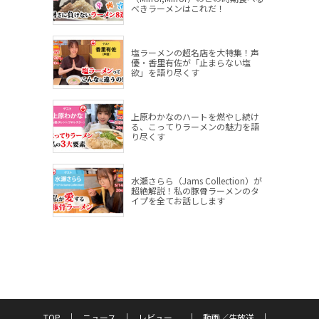
べきラーメンはこれだ！
塩ラーメンの超名店を大特集！声
優・香里有佐が「止まらない塩
欲」を語り尽くす
上原わかなのハートを燃やし続け
る、こってりラーメンの魅力を語
り尽くす
水瀬さらら（Jams Collection）が
超絶解説！私の豚骨ラーメンのタ
イプを全てお話しします
TOP
ニュース
レビュー
動画／生放送