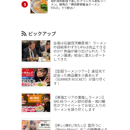
隠れ家的新店で楽しむクラシカル家系ラー
メン。練馬の「横浜豚骨醤油ラーメン
YOLO」でラ飲み！
ピックアップ
会長は石破茂次期首相！ ラーメン
の自給率わずか14％は向上できる
のか!? 熱論が繰り広げられた「ラ
ーメン議連」総会に潜入レポート
してきた
【全国ラーメンツアー】遠征先で
出会った絶品麺を小島あんず
（SUMMER ROCKET）が語り尽く
す！
【東海エリアの激推しラーメン】
SKE48ラーメン部の部長・相川暖
花がプライベートでお気に入りの
ラーメンを語り尽くします
【辛い/痺れ/冷たい】雲丹うに
（Mirror,Mirror）のこの時期食べる