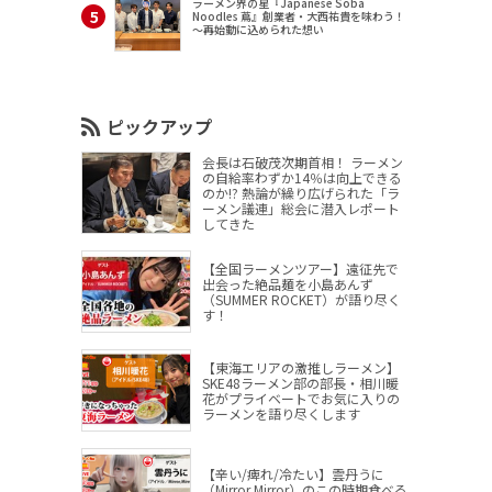
ラーメン界の星『Japanese Soba
Noodles 蔦』創業者・大西祐貴を味わう！
～再始動に込められた想い
ピックアップ
会長は石破茂次期首相！ ラーメン
の自給率わずか14％は向上できる
のか!? 熱論が繰り広げられた「ラ
ーメン議連」総会に潜入レポート
してきた
【全国ラーメンツアー】遠征先で
出会った絶品麺を小島あんず
（SUMMER ROCKET）が語り尽く
す！
【東海エリアの激推しラーメン】
SKE48ラーメン部の部長・相川暖
花がプライベートでお気に入りの
ラーメンを語り尽くします
【辛い/痺れ/冷たい】雲丹うに
（Mirror,Mirror）のこの時期食べる