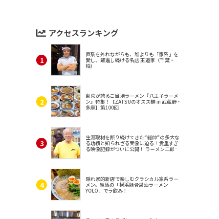
アクセスランキング
直系を外れながらも、誰よりも「家系」を
愛し、躍進し続ける名店 王道家（千葉・
柏）
東京が誇るご当地ラーメン『八王子ラーメ
ン』特集！【ZATSUのオスス麺 in 武蔵野・
多摩】第100回
生涯取材を断り続けてきた“総帥”の多大な
る功績と知られざる実像に迫る！貴重すぎ
る映像記録がついに公開！ ラーメン二郎
（東京・三田）
隠れ家的新店で楽しむクラシカル家系ラー
メン。練馬の「横浜豚骨醤油ラーメン
YOLO」でラ飲み！