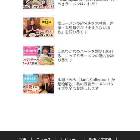
べきラーメンはこれだ！
塩ラーメンの超名店を大特集！声
優・香里有佐が「止まらない塩
欲」を語り尽くす
上原わかなのハートを燃やし続け
る、こってりラーメンの魅力を語
り尽くす
水瀬さらら（Jams Collection）が
超絶解説！私の豚骨ラーメンのタ
イプを全てお話しします
TOP
ニュース
レビュー
動画／生放送