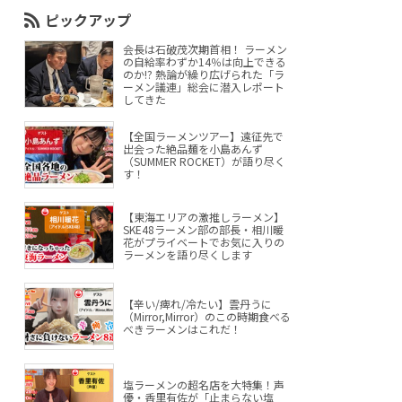
ピックアップ
会長は石破茂次期首相！ ラーメン
の自給率わずか14％は向上できる
のか!? 熱論が繰り広げられた「ラ
ーメン議連」総会に潜入レポート
してきた
【全国ラーメンツアー】遠征先で
出会った絶品麺を小島あんず
（SUMMER ROCKET）が語り尽く
す！
【東海エリアの激推しラーメン】
SKE48ラーメン部の部長・相川暖
花がプライベートでお気に入りの
ラーメンを語り尽くします
【辛い/痺れ/冷たい】雲丹うに
（Mirror,Mirror）のこの時期食べる
べきラーメンはこれだ！
塩ラーメンの超名店を大特集！声
優・香里有佐が「止まらない塩