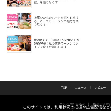
欲」を語り尽くす
上原わかなのハートを燃やし続け
る、こってりラーメンの魅力を語
り尽くす
水瀬さらら（Jams Collection）が
超絶解説！私の豚骨ラーメンのタ
イプを全てお話しします
TOP
ニュース
レビュー
エリアLOVEWalker
横浜LOVEWal
このサイトでは、利用状況の把握や広告配信などの