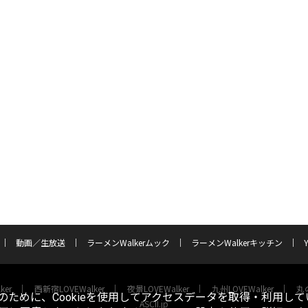
動画／生放送
ラーメンWalkerムック
ラーメンWalkerキッチン
ker
西新宿LOVEWalker
夜景LOVEWalker
九州LOVEWalker
丸の
ために、Cookieを使用してアクセスデータを取得・利用して
ASCII.jp