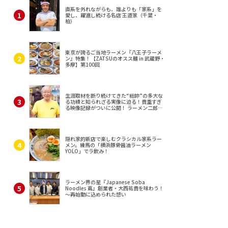
直系を外れながらも、誰よりも「家系」を
愛し、躍進し続ける名店 王道家（千葉・
柏）
東京が誇るご当地ラーメン『八王子ラーメ
ン』特集！【ZATSUのオスス麺 in 武蔵野・
多摩】第100回
生涯取材を断り続けてきた“総帥”の多大な
る功績と知られざる実像に迫る！貴重すぎ
る映像記録がついに公開！ ラーメン二郎
（東京・三田）
隠れ家的新店で楽しむクラシカル家系ラー
メン。練馬の「横浜豚骨醤油ラーメン
YOLO」でラ飲み！
ラーメン界の星『Japanese Soba
Noodles 蔦』創業者・大西祐貴を味わう！
～再始動に込められた想い