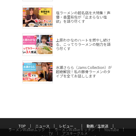
塩ラーメンの超名店を大特集！声
優・香里有佐が「止まらない塩
欲」を語り尽くす
上原わかなのハートを燃やし続け
る、こってりラーメンの魅力を語
り尽くす
水瀬さらら（Jams Collection）が
超絶解説！私の豚骨ラーメンのタ
イプを全てお話しします
TOP
ニュース
レビュー
動画／生放送
ラーメンWalkerムック
ラーメンWalkerキッチン
YouTube
TV
アスキーグルメ