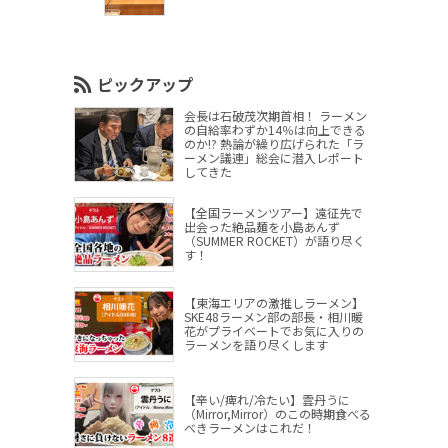
ピックアップ
会長は石破茂次期首相！ ラーメン
の自給率わずか14％は向上できる
のか!? 熱論が繰り広げられた「ラ
ーメン議連」総会に潜入レポート
してきた
【全国ラーメンツアー】遠征先で
出会った絶品麺を小島あんず
（SUMMER ROCKET）が語り尽く
す！
【東海エリアの激推しラーメン】
SKE48ラーメン部の部長・相川暖
花がプライベートでお気に入りの
ラーメンを語り尽くします
【辛い/痺れ/冷たい】雲丹うに
（Mirror,Mirror）のこの時期食べる
べきラーメンはこれだ！