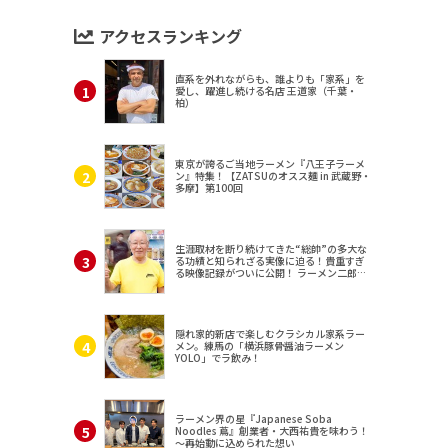
アクセスランキング
直系を外れながらも、誰よりも「家系」を
愛し、躍進し続ける名店 王道家（千葉・
柏）
東京が誇るご当地ラーメン『八王子ラーメ
ン』特集！【ZATSUのオスス麺 in 武蔵野・
多摩】第100回
生涯取材を断り続けてきた“総帥”の多大な
る功績と知られざる実像に迫る！貴重すぎ
る映像記録がついに公開！ ラーメン二郎
（東京・三田）
隠れ家的新店で楽しむクラシカル家系ラー
メン。練馬の「横浜豚骨醤油ラーメン
YOLO」でラ飲み！
ラーメン界の星『Japanese Soba
Noodles 蔦』創業者・大西祐貴を味わう！
～再始動に込められた想い