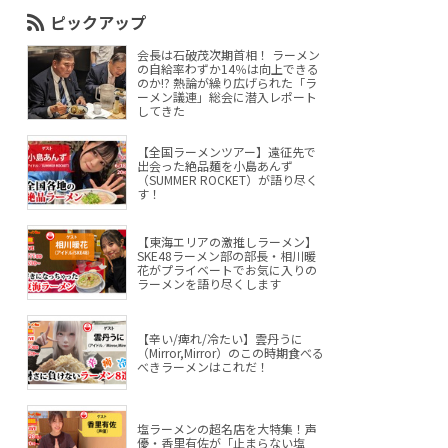
ピックアップ
会長は石破茂次期首相！ ラーメン
の自給率わずか14％は向上できる
のか!? 熱論が繰り広げられた「ラ
ーメン議連」総会に潜入レポート
してきた
【全国ラーメンツアー】遠征先で
出会った絶品麺を小島あんず
（SUMMER ROCKET）が語り尽く
す！
【東海エリアの激推しラーメン】
SKE48ラーメン部の部長・相川暖
花がプライベートでお気に入りの
ラーメンを語り尽くします
【辛い/痺れ/冷たい】雲丹うに
（Mirror,Mirror）のこの時期食べる
べきラーメンはこれだ！
塩ラーメンの超名店を大特集！声
優・香里有佐が「止まらない塩