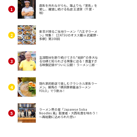
直系を外れながらも、誰よりも「家系」を
愛し、躍進し続ける名店 王道家（千葉・
柏）
東京が誇るご当地ラーメン『八王子ラーメ
ン』特集！【ZATSUのオスス麺 in 武蔵野・
多摩】第100回
生涯取材を断り続けてきた“総帥”の多大な
る功績と知られざる実像に迫る！貴重すぎ
る映像記録がついに公開！ ラーメン二郎
（東京・三田）
隠れ家的新店で楽しむクラシカル家系ラー
メン。練馬の「横浜豚骨醤油ラーメン
YOLO」でラ飲み！
ラーメン界の星『Japanese Soba
Noodles 蔦』創業者・大西祐貴を味わう！
～再始動に込められた想い