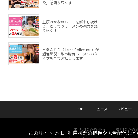
欲」を語り尽くす
上原わかなのハートを燃やし続け
る、こってりラーメンの魅力を語
り尽くす
水瀬さらら（Jams Collection）が
超絶解説！私の豚骨ラーメンのタ
イプを全てお話しします
TOP
ニュース
レビュー
エリアLOVEWalker
横浜LOVEWal
このサイトでは、利用状況の把握や広告配信などの