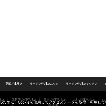
動画／生放送
ラーメンWalkerムック
ラーメンWalkerキッチン
ker
西新宿LOVEWalker
夜景LOVEWalker
九州LOVEWalker
丸の
ために、Cookieを使用してアクセスデータを取得・利用して
ASCII.jp