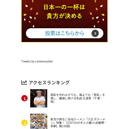
Tweets by ramenwalker
アクセスランキング
直系を外れながらも、誰よりも「家系」を
愛し、躍進し続ける名店 王道家（千葉・
柏）
東京が誇るご当地ラーメン『八王子ラーメ
ン』特集！【ZATSUのオスス麺 in 武蔵野・
多摩】第100回