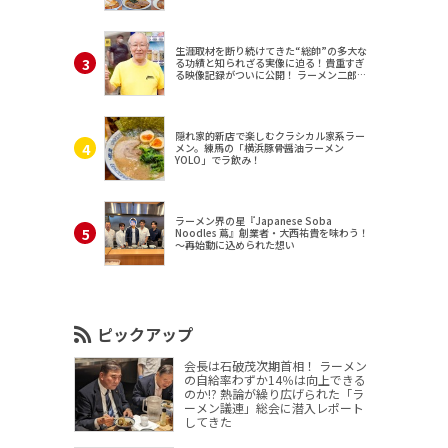
生涯取材を断り続けてきた“総帥”の多大な
る功績と知られざる実像に迫る！貴重すぎ
る映像記録がついに公開！ ラーメン二郎
（東京・三田）
隠れ家的新店で楽しむクラシカル家系ラー
メン。練馬の「横浜豚骨醤油ラーメン
YOLO」でラ飲み！
ラーメン界の星『Japanese Soba
Noodles 蔦』創業者・大西祐貴を味わう！
～再始動に込められた想い
ピックアップ
会長は石破茂次期首相！ ラーメン
の自給率わずか14％は向上できる
のか!? 熱論が繰り広げられた「ラ
ーメン議連」総会に潜入レポート
してきた