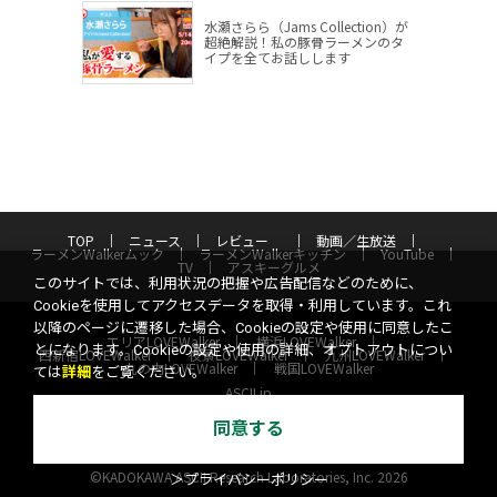
水瀬さらら（Jams Collection）が
超絶解説！私の豚骨ラーメンのタ
イプを全てお話しします
TOP
ニュース
レビュー
動画／生放送
ラーメンWalkerムック
ラーメンWalkerキッチン
YouTube
TV
アスキーグルメ
このサイトでは、利用状況の把握や広告配信などのために、
Cookieを使用してアクセスデータを取得・利用しています。これ
以降のページに遷移した場合、Cookieの設定や使用に同意したこ
エリアLOVEWalker
横浜LOVEWalker
とになります。Cookieの設定や使用の詳細、オプトアウトについ
西新宿LOVEWalker
夜景LOVEWalker
九州LOVEWalker
丸の内LOVEWalker
戦国LOVEWalker
ては
詳細
をご覧ください。
ASCII.jp
サイトポリシー
プライバシーポリシー
運営会社
同意する
お問い合わせ
©KADOKAWA ASCII Research Laboratories, Inc. 2026
＞プライバシーポリシー