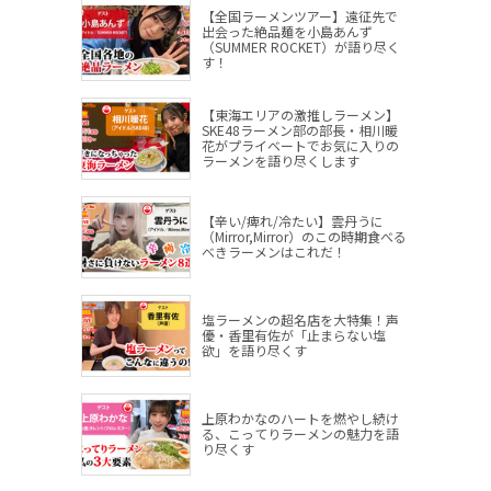
【全国ラーメンツアー】遠征先で
出会った絶品麺を小島あんず
（SUMMER ROCKET）が語り尽く
す！
【東海エリアの激推しラーメン】
SKE48ラーメン部の部長・相川暖
花がプライベートでお気に入りの
ラーメンを語り尽くします
【辛い/痺れ/冷たい】雲丹うに
（Mirror,Mirror）のこの時期食べる
べきラーメンはこれだ！
塩ラーメンの超名店を大特集！声
優・香里有佐が「止まらない塩
欲」を語り尽くす
上原わかなのハートを燃やし続け
る、こってりラーメンの魅力を語
り尽くす