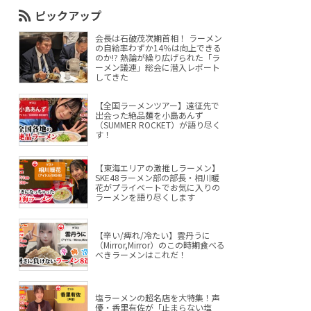
ピックアップ
会長は石破茂次期首相！ ラーメン
の自給率わずか14％は向上できる
のか!? 熱論が繰り広げられた「ラ
ーメン議連」総会に潜入レポート
してきた
【全国ラーメンツアー】遠征先で
出会った絶品麺を小島あんず
（SUMMER ROCKET）が語り尽く
す！
【東海エリアの激推しラーメン】
SKE48ラーメン部の部長・相川暖
花がプライベートでお気に入りの
ラーメンを語り尽くします
【辛い/痺れ/冷たい】雲丹うに
（Mirror,Mirror）のこの時期食べる
べきラーメンはこれだ！
塩ラーメンの超名店を大特集！声
優・香里有佐が「止まらない塩