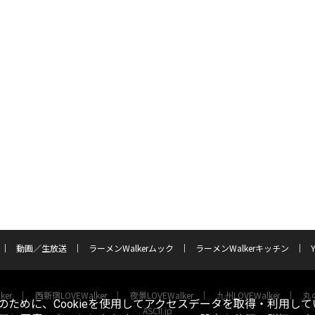
動画／生放送
ラーメンWalkerムック
ラーメンWalkerキッチン
ker
西新宿LOVEWalker
夜景LOVEWalker
九州LOVEWalker
丸の
ために、Cookieを使用してアクセスデータを取得・利用して
ASCII.jp