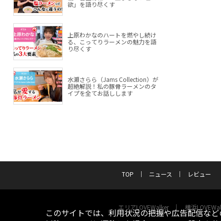
欲」を語り尽くす
上原わかなのハートを燃やし続け
る、こってりラーメンの魅力を語
り尽くす
水瀬さらら（Jams Collection）が
超絶解説！私の豚骨ラーメンのタ
イプを全てお話しします
TOP
ニュース
レビュー
エリアLOVEWalker
横浜LOVEWal
このサイトでは、利用状況の把握や広告配信などの