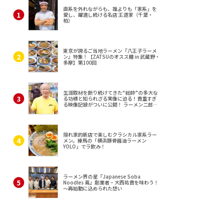
直系を外れながらも、誰よりも「家系」を
愛し、躍進し続ける名店 王道家（千葉・
柏）
東京が誇るご当地ラーメン『八王子ラーメ
ン』特集！【ZATSUのオスス麺 in 武蔵野・
多摩】第100回
生涯取材を断り続けてきた“総帥”の多大な
る功績と知られざる実像に迫る！貴重すぎ
る映像記録がついに公開！ ラーメン二郎
（東京・三田）
隠れ家的新店で楽しむクラシカル家系ラー
メン。練馬の「横浜豚骨醤油ラーメン
YOLO」でラ飲み！
ラーメン界の星『Japanese Soba
Noodles 蔦』創業者・大西祐貴を味わう！
～再始動に込められた想い