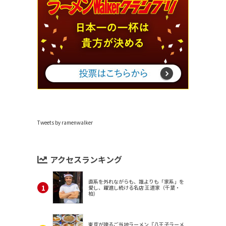
Tweets by ramenwalker
アクセスランキング
直系を外れながらも、誰よりも「家系」を
愛し、躍進し続ける名店 王道家（千葉・
柏）
東京が誇るご当地ラーメン『八王子ラーメ