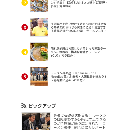
ン』特集！【ZATSUのオスス麺 in 武蔵野・
多摩】第100回
生涯取材を断り続けてきた“総帥”の多大な
る功績と知られざる実像に迫る！貴重すぎ
る映像記録がついに公開！ ラーメン二郎
（東京・三田）
隠れ家的新店で楽しむクラシカル家系ラー
メン。練馬の「横浜豚骨醤油ラーメン
YOLO」でラ飲み！
ラーメン界の星『Japanese Soba
Noodles 蔦』創業者・大西祐貴を味わう！
～再始動に込められた想い
ピックアップ
会長は石破茂次期首相！ ラーメン
の自給率わずか14％は向上できる
のか!? 熱論が繰り広げられた「ラ
ーメン議連」総会に潜入レポート