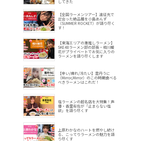
してきた
【全国ラーメンツアー】遠征先で
出会った絶品麺を小島あんず
（SUMMER ROCKET）が語り尽く
す！
【東海エリアの激推しラーメン】
SKE48ラーメン部の部長・相川暖
花がプライベートでお気に入りの
ラーメンを語り尽くします
【辛い/痺れ/冷たい】雲丹うに
（Mirror,Mirror）のこの時期食べる
べきラーメンはこれだ！
塩ラーメンの超名店を大特集！声
優・香里有佐が「止まらない塩
欲」を語り尽くす
上原わかなのハートを燃やし続け
る、こってりラーメンの魅力を語
り尽くす