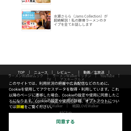
水瀬さらら（Jams Collection）が
超絶解説！私の豚骨ラーメンのタ
イプを全てお話しします
TOP
ニュース
レビュー
動画／生放送
ラーメンWalkerムック
ラーメンWalkerキッチン
YouTube
TV
アスキーグルメ
このサイトでは、利用状況の把握や広告配信などのために、
Cookieを使用してアクセスデータを取得・利用しています。これ
以降のページに遷移した場合、Cookieの設定や使用に同意したこ
エリアLOVEWalker
横浜LOVEWalker
とになります。Cookieの設定や使用の詳細、オプトアウトについ
西新宿LOVEWalker
夜景LOVEWalker
九州LOVEWalker
丸の内LOVEWalker
戦国LOVEWalker
ては
詳細
をご覧ください。
ASCII.jp
同意する
サイトポリシー
プライバシーポリシー
運営会社
お問い合わせ